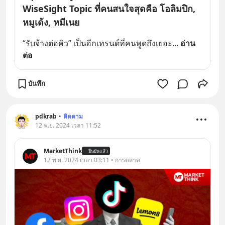
WiseSight Topic ที่คนสนใจสุดคือ โอลิมปิก,
หมูเด้ง, หมีเนย
“รับจ้างต่อคิว” เป็นอีกเทรนด์ที่คนพูดถึงเยอะ
... 
อ่าน
ต่อ
บันทึก
pdkrab
•
ติดตาม
12 พ.ย. 2024 เวลา 11:52
MarketThink
ยืนยันแล้ว
12 พ.ย. 2024 เวลา 03:11 • การตลาด