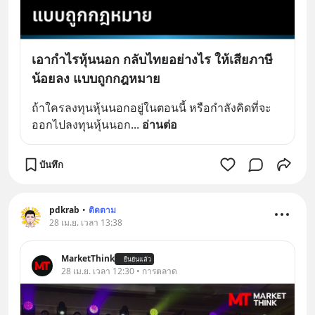
เอากำไรหุ้นนอก กลับไทยอย่างไร ให้เสียภาษี
น้อยลง แบบถูกกฎหมาย
ถ้าใครลงทุนหุ้นนอกอยู่ในตอนนี้ หรือกำลังคิดที่จะ
ออกไปลงทุนหุ้นนอก
... 
อ่านต่อ
บันทึก
pdkrab
•
ติดตาม
28 เม.ย. เวลา 13:38
MarketThink
ยืนยันแล้ว
28 เม.ย. เวลา 12:30 • การตลาด