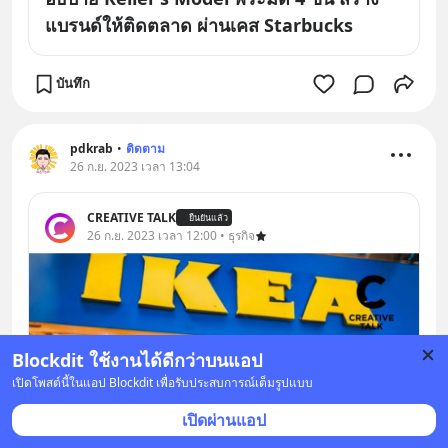
แบรนด์ให้ติดตลาด ผ่านเคส Starbucks
บันทึก
pdkrab
•
ติดตาม
26 ก.ย. 2023 เวลา 13:04
CREATIVE TALK
ยืนยันแล้ว
26 ก.ย. 2023 เวลา 12:00 • ธุรกิจ
Blockdit ใช้งานได้ดีกว่าบนแอป
เปิดโพสต์นี้ในแอป Blockdit เพื่อรับประสบการณ์เต็มรูปแบบ
เปิดผ่านแอป