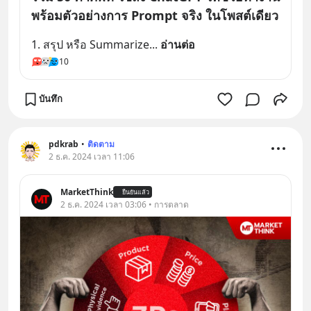
พร้อมตัวอย่างการ Prompt จริง ในโพสต์เดียว
1. สรุป หรือ Summarize
... 
อ่านต่อ
10
บันทึก
pdkrab
•
ติดตาม
2 ธ.ค. 2024 เวลา 11:06
MarketThink
ยืนยันแล้ว
2 ธ.ค. 2024 เวลา 03:06 • การตลาด