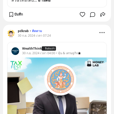
บันทึก
pdkrab
•
ติดตาม
30 ก.ย. 2024 เวลา 07:24
WealthThink
ยืนยันแล้ว
30 ก.ย. 2024 เวลา 04:00 • หุ้น & เศรษฐกิจ