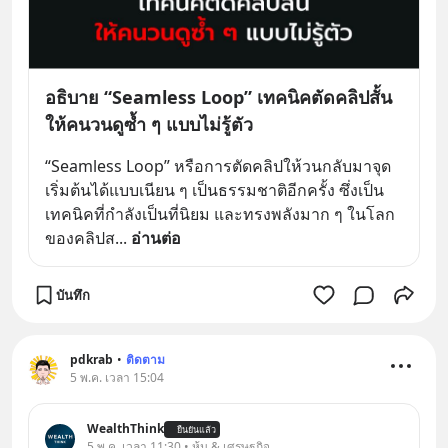
อธิบาย “Seamless Loop” เทคนิคตัดคลิปสั้น
ให้คนวนดูซ้ำ ๆ แบบไม่รู้ตัว
“Seamless Loop” หรือการตัดคลิปให้วนกลับมาจุด
เริ่มต้นได้แบบเนียน ๆ เป็นธรรมชาติอีกครั้ง ซึ่งเป็น
เทคนิคที่กำลังเป็นที่นิยม และทรงพลังมาก ๆ ในโลก
ของคลิปส
... 
อ่านต่อ
บันทึก
pdkrab
•
ติดตาม
5 พ.ค. เวลา 15:04
WealthThink
ยืนยันแล้ว
5 พ.ค. เวลา 11:30 • หุ้น & เศรษฐกิจ