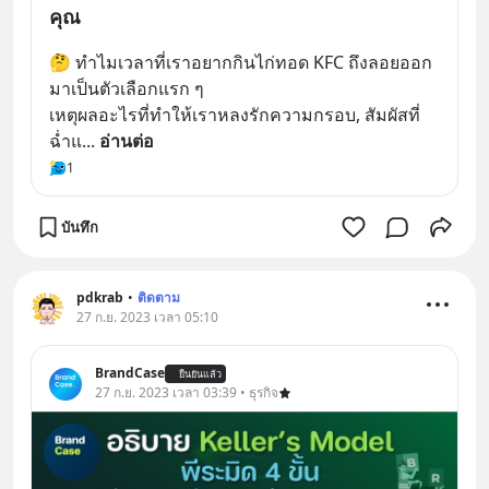
คุณ
🤔 ทำไมเวลาที่เราอยากกินไก่ทอด KFC ถึงลอยออก
มาเป็นตัวเลือกแรก ๆ
เหตุผลอะไรที่ทำให้เราหลงรักความกรอบ, สัมผัสที่
ฉ่ำแ
... 
อ่านต่อ
1
บันทึก
pdkrab
•
ติดตาม
27 ก.ย. 2023 เวลา 05:10
BrandCase
ยืนยันแล้ว
27 ก.ย. 2023 เวลา 03:39 • ธุรกิจ