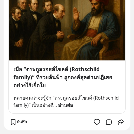
เมื่อ “ตระกูลรอธส์ไชลด์ (Rothschild
family)“ ที่รวยล้นฟ้า ถูกองค์สุลต่านปฏิเสธ
อย่างไร้เยื่อใย
หลายคนน่าจะรู้จัก “ตระกูลรอธส์ไชลด์ (Rothschild 
family)“ เป็นอย่างดี
... 
อ่านต่อ
บันทึก