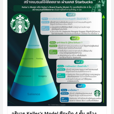
อธิบาย Keller’s Model พีระมิด 4 ขั้น สร้าง