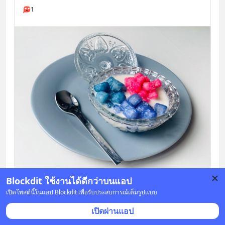
1
Blockdit ใช้งานได้ดีกว่าบนแอป
บันทึก
เปิดโพสต์นี้ในแอป Blockdit เพื่อรับประสบการณ์เต็มรูปแบบ
เปิดผ่านแอป
แอดมินเพจภาษาญี่ปุ่นหัดเดิน
•
ติดตาม