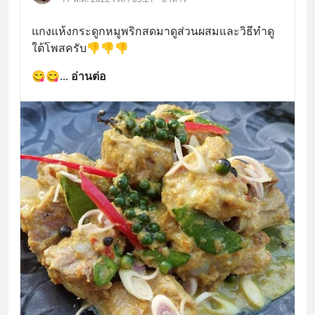
แกงแห้งกระดูกหมูพริกสดมาดูส่วนผสมและวิธีทำดู
ใต้โพสครับ👎👎👎
😋😋
... 
อ่านต่อ