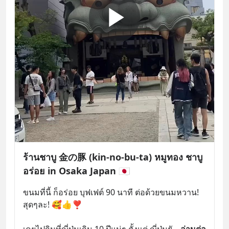
ร้านชาบู 金の豚 (kin-no-bu-ta) หมูทอง ชาบู
อร่อย in Osaka Japan 🇯🇵
ขนมที่นี้ ก็อร่อย บุฟเฟต์ 90 นาที ต่อด้วยขนมหวาน! 
สุดๆละ! 🥰👍❣️
เคยไปกินที่ญี่ปุ่นเกิน 10 ปีแน่ๆ ตั้งแต่ ญี่ปุ่นยั
... 
อ่านต่อ