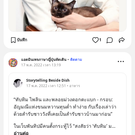
บันทึก
1
แอดมินเพจภาษาญี่ปุ่นหัดเดิน
•
ติดตาม
17 พ.ค. 2022 เวลา 13:19
Storytelling Beside Dish
17 พ.ค. 2022 เวลา 12:51 • อาหาร
“ทับทิม ไพลิน และพลอยม่วงดอกตะแบก - กรอบ: 
อัญมณีแห่งขนมหวานทุนต่ำ ทำง่าย กับเรื่องเล่าว่า
ด้วยสำรับชาววังที่เคยเป็นสำรับชาวบ้านมาก่อน”
ในเว็บพันทิปมีคนตั้งกระทู้ไว้ “สงสัยว่า ‘ทับทิม’ ม
... 
อ่านต่อ