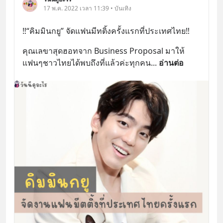
17 พ.ค. 2022 เวลา 11:39 • บันเทิง
‼️“คิมมินกยู” จัดแฟนมีทติ้งครั้งแรกที่ประเทศไทย‼️
คุณเลขาสุดฮอทจาก Business Proposal มาให้
แฟนๆชาวไทยได้พบถึงที่แล้วค่ะทุกคน
... 
อ่านต่อ