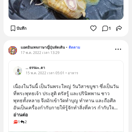
บันทึก
1
แอดมินเพจภาษาญี่ปุ่นหัดเดิน
•
ติดตาม
17 พ.ค. 2022 เวลา 13:29
... ธรรมะ..ดา
15 พ.ค. 2022 เวลา 05:01 • อาหาร
เนื่องในวันนี้ เป็นวันพระใหญ่ วันวิสาขบูชา ซึ่งเป็นวัน
ที่พระพุทธเจ้า ประสูติ ตรัสรู้ และปรินิพพาน ชาว
พุทธทั้งหลาย จึงมักเข้าวัดทำบุญ ทำทาน และถือศีล 
อันเป็นเครื่องกำกับกายให้รู้จักทำสิ่งที่ควร กำกับใจ
... 
อ่านต่อ
1
2