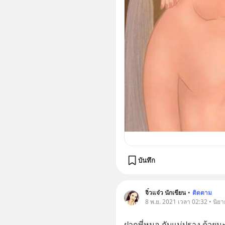
บันทึก
จิ๋วแจ๋ว นักเขียน
•
ติดตาม
8 พ.ย. 2021 เวลา 02:32 • นิยาย 
ฝากพี่หมอ กับแม่ปราง ด้วยน