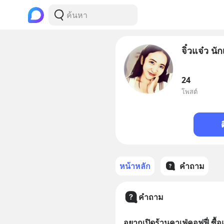
จิ๋วแจ๋ว นั
24
โพสต์
หน้าหลัก
คำถาม
คำถาม
อยากเปิดร้านคาเฟ่คอฟฟี่ ซื้อ