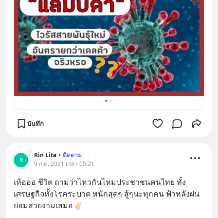
บันทึก
Rin Lita
•
ติดตาม
R
9 ก.ค. 2021 เวลา 05:21
เห้อออ ชีวิต ถามว่าไหวกันไหมประชาชนคนไทย ทั้ง
เศรษฐกิจทั้งโรคระบาด หนักสุดๆ สู้ๆนะทุกคน ฟ้าหลังฝน
ย่อมสวยงามเสมอ✌🏻