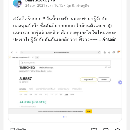
Daily Stock by Po
24 ก.พ. 2021 เวลา 16:15 • หุ้น & เศรษฐกิจ
สวัสดีคร้าบบบ!!! วันนี้นะครับ ผมจะพามารู้จักกับ
กองทุนตัวนึง ซึ่งมันดีมากกกกก ไก่ล้านตัวเลยย :))) 
แหนะอยากรู้แล้วล่ะสิว่าคือกองทุนอะไรใช่ไหมล่ะะะ 
ปะเราไปรู้จักกับมันกันเลยดีกว่าา ฟิ้ววว~~~
... 
อ่านต่อ