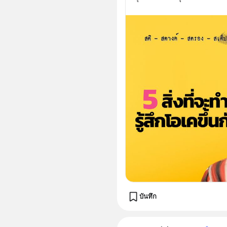
บันทึก