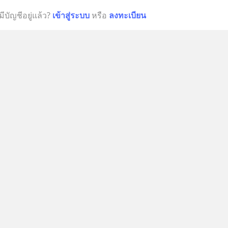
มีบัญชีอยู่แล้ว?
เข้าสู่ระบบ
หรือ
ลงทะเบียน