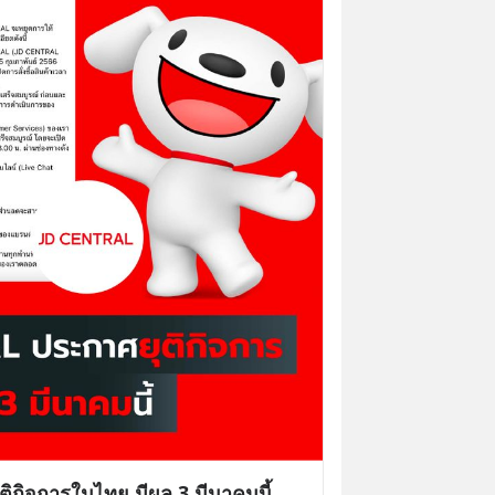
กิจการในไทย มีผล 3 มีนาคมนี้