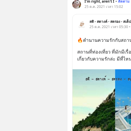
I'm right, aren't I
•
ติดตาม
25 ต.ค. 2021 เวลา 15:02
สติ - สตางค์ - สตรอง - สเต็ป
25 ต.ค. 2021 เวลา 05:30 •
🔥ตำนานความรักกับสถานที
สถานที่ท่องเที่ยว ที่มักมีเร
เกี่ยวกับความรักล่ะ มีที่ไห