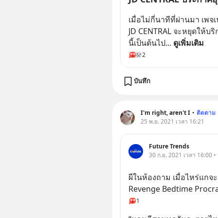
เมื่อไม่กี่นาทีที่ผ่านมา เ
JD CENTRAL จะหยุดให้บริการ
นี้เป็นต้นไป
... 
ดูเพิ่มเติม
2
บันทึก
I'm right, aren't I
•
ติดตาม
25 พ.ย. 2021 เวลา 16:21
Future Trends
30 ก.ย. 2021 เวลา 16:00 •
ผีในห้องถาม เมื่อไหร่แกจ
Revenge Bedtime Procras
1