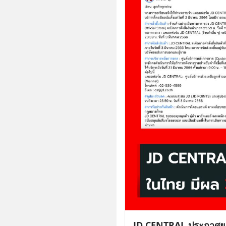
JD CENTRAL ประกาศยุติ