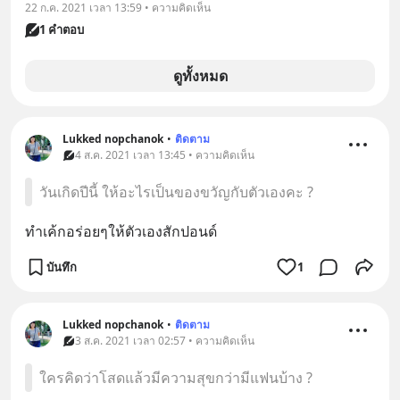
22 ก.ค. 2021 เวลา 13:59 • ความคิดเห็น
1 คำตอบ
ดูทั้งหมด
Lukked nopchanok
•
ติดตาม
4 ส.ค. 2021 เวลา 13:45 • ความคิดเห็น
วันเกิดปีนี้ ให้อะไรเป็นของขวัญกับตัวเองคะ ?
ทำเค้กอร่อยๆให้ตัวเองสักปอนด์
บันทึก
1
Lukked nopchanok
•
ติดตาม
3 ส.ค. 2021 เวลา 02:57 • ความคิดเห็น
ใครคิดว่าโสดแล้วมีความสุขกว่ามีแฟนบ้าง ?