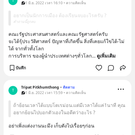
T
1 มิ.ย. 2022 เวลา 16:10 • ความคิดเห็น
อยากเป็นนักการเมือง ต้องเรียนจบอะไรครับ ?
คำถามนี้ถูกลบ
คณะรัฐประศาสนศาสตร์และคณะรัฐศาสตร์ครับ  
จะได้รุ้ประวัติศาสตร์ ปัญหาที่เกิดขึ้น สิ่งที่เคยแก้ใขได้-ไม่
ได้ จากทั่วทั้งโลก
การบริหาร ของผู้นำประเทศต่างๆทั่วโลก
... 
ดูเพิ่มเติม
บันทึก
Tripat Pitkhumthong
•
ติดตาม
T
1 มิ.ย. 2022 เวลา 15:59 • ความคิดเห็น
ถ้าย้อนเวลาได้แบบโดเรม่อน.แต่มีเวลาได้แค่1นาที คุณ
อยากย้อนไปบอกตัวเองในอดีตว่าอะไร ?
อย่าเพิ่งแต่งงานนะมึง เก็บตังไปเรื่อยๆก่อน