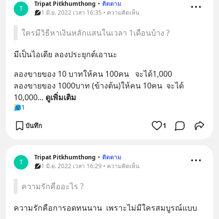
Tripat Pitkhumthong
•
ติดตาม
T
1 มิ.ย. 2022 เวลา 16:35 • ความคิดเห็น
ใครมีวิธีหาเงินหลักแสนในเวลา 1เดือนบ้าง ?
มีเป็นไอเดีย ลองประยุกต์เอานะ
ลองขายของ 10 บาทให้คน 100คน   จะได้1,000
ลองขายของ 1000บาท (ข้างต้น)ให้คน 10คน  จะได้ 
10,000
... 
ดูเพิ่มเติม
1
บันทึก
1
Tripat Pitkhumthong
•
ติดตาม
T
1 มิ.ย. 2022 เวลา 16:29 • ความคิดเห็น
ความรักคืออะไร ?
ความรักคือการอดทนนาน  เพราะไม่มีใครสมบูรณ์แบบ