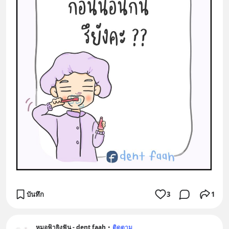
บันทึก
3
1
หมอฟ้ายิงฟัน - dent faah
•
ติดตาม