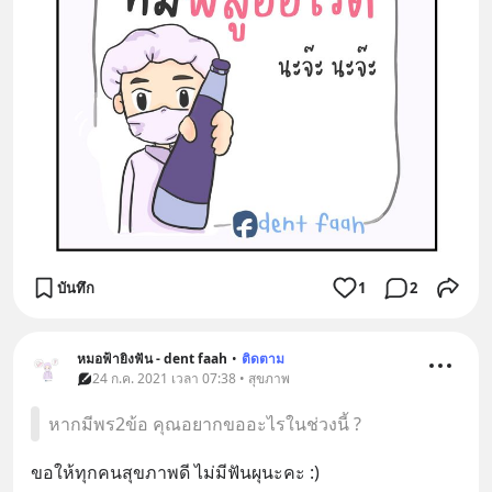
บันทึก
1
2
หมอฟ้ายิงฟัน - dent faah
•
ติดตาม
24 ก.ค. 2021 เวลา 07:38 • สุขภาพ
หากมีพร2ข้อ คุณอยากขออะไรในช่วงนี้ ?
ขอให้ทุกคนสุขภาพดี ไม่มีฟันผุนะคะ :)