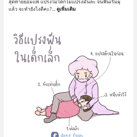
สุดท้ายยอมแพ้ แปรงไม่ได้ก็ไม่แปรงมันละ จนฟันเริ่มผุ
แล้ว จะทำยังไงดีคะ?
... 
ดูเพิ่มเติม