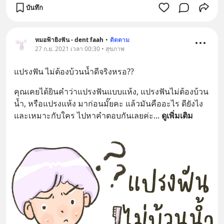
บันทึก
หมอฟ้ายิงฟัน - dent faah
•
ติดตาม
27 ก.ย. 2021 เวลา 00:30 • สุขภาพ
แปรงฟัน ไม่ต้องบ้วนน้ำดีจริงหรอ??
คุณเคยได้ยินคำว่าแปรงฟันแบบแห้ง, แปรงฟันไม่ต้องบ้วน
น้ำ, หรือแปรงแห้ง มาก่อนมั๊ยคะ แล้วมันคืออะไร ดียังไง 
และเหมาะกับใคร ไปหาคำตอบกันเลยค่ะ
... 
ดูเพิ่มเติม