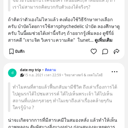
ขอวิธีรับมือกับโรคซึมเศร้าหน่อยค่ะ(หาหมอแล้ว) ถ้า
เราไม่สามารถคิดบวกกับตัวเองได้จริงๆ?
ถ้าคิดว่าตัวเองไม่ไหวแล้ว คงต้องใช้วิธีรักษาทางเลือก
ครับ บำบัดโดยการใช้สารphychedelic บำบัด ลองศึกษาดู
ครับ ในนี้ผมช่วยได้เท่านี้จริงๆ ถ้าอยากรู้เพิ่มลอง ดูซีรี่ย์
สารคดี "เจาะจิต วิเคราะความคิด"  ในnet
... 
ดูเพิ่มเติม
บันทึก
date my trip
•
ติดตาม
d
15 ก.ย. 2021 เวลา 22:59 • วิทยาศาสตร์ & เทคโนโลยี
ทำไมคนที่ตายแล้วฟื้นกลับมามีชีวิต ถึงเล่าเรื่องการได้
ไปดูนรกได้ไปชมสวรรค์ ได้ไปเห็นพระเจ้า ได้ไปเห็น
สถานที่แปลกๆสวยๆ ทำไมเขาถึงเล่าเรื่องคล้ายๆกัน
ใครรู้บ้าง ?
น่าจะเกิดจากการที่มีสารเคมีในสมองหลั่ง แล้วทำให้เห็น
ภาพหลอน สัมผัสบางสิ่งบางอย่าง ก่อนสมองจะหยุดการ