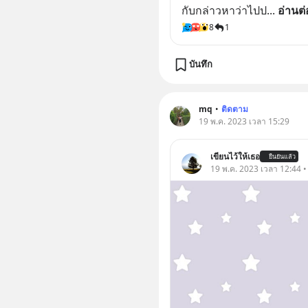
กับกล่าวหาว่าไปป
... 
อ่านต่
8
1
บันทึก
mq
•
ติดตาม
19 พ.ค. 2023 เวลา 15:29
เขียนไว้ให้เธอ
ยืนยันแล้ว
19 พ.ค. 2023 เวลา 12:44 •