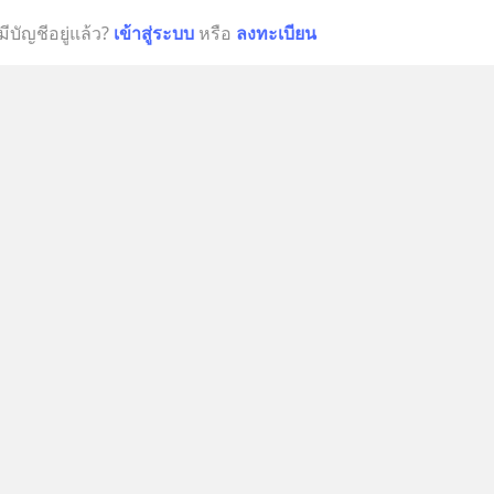
มีบัญชีอยู่แล้ว?
เข้าสู่ระบบ
หรือ
ลงทะเบียน