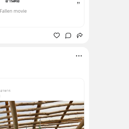
อ่านต่อ
Fallen movie
• อาหาร
t