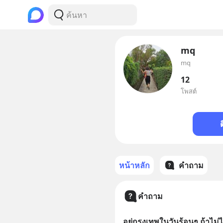
mq
mq
12
โพสต์
หน้าหลัก
คำถาม
คำถาม
อยู่กรุงเทพในวันร้อนๆ ถ้าไม