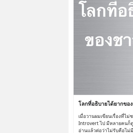
โลกที่อธิบายได้ยากของ
เมื่อวานผมเขียนเรื่องที่ไ
Introvert ไป มีหลายคนก็ดูจ
อ่านแล้วต่อว่าไม่รับคือไม่ม