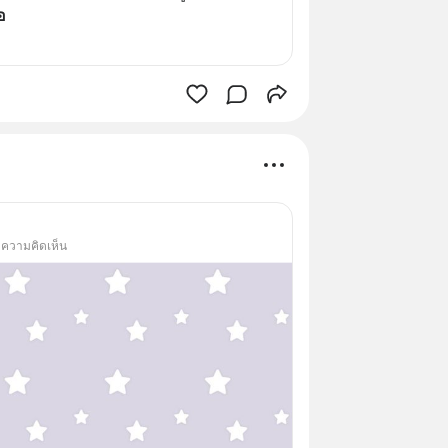
อ
 ความคิดเห็น