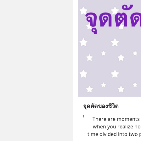
จุดตัดของชีวิต
There are moments 
when you realize not
time divided into two p