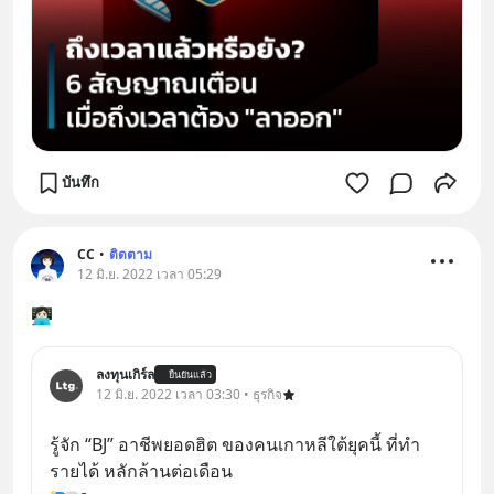
บันทึก
CC
•
ติดตาม
12 มิ.ย. 2022 เวลา 05:29
👩🏻‍💻
ลงทุนเกิร์ล
ยืนยันแล้ว
12 มิ.ย. 2022 เวลา 03:30 • ธุรกิจ
รู้จัก “BJ” อาชีพยอดฮิต ของคนเกาหลีใต้ยุคนี้ ที่ทำ
รายได้ หลักล้านต่อเดือน