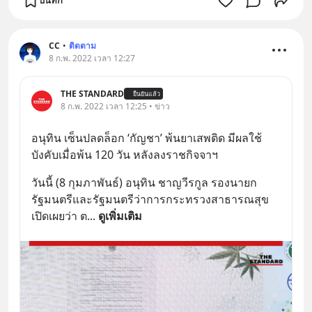
บันทึก
CC
•
ติดตาม
8 ก.พ. 2022 เวลา 12:27
THE STANDARD
ยืนยันแล้ว
8 ก.พ. 2022 เวลา 12:25 • ข่าว
อนุทิน เซ็นปลดล็อก ‘กัญชา’ พ้นยาเสพติด มีผลใช้
บังคับเมื่อพ้น 120 วัน หลังลงราชกิจจาฯ
วันนี้ (8 กุมภาพันธ์) อนุทิน ชาญวีรกูล รองนายก
รัฐมนตรีและรัฐมนตรีว่าการกระทรวงสาธารณสุข 
เปิดเผยว่า ต
... 
ดูเพิ่มเติม