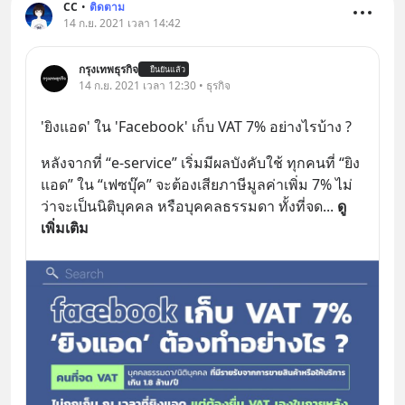
CC
•
ติดตาม
14 ก.ย. 2021 เวลา 14:42
กรุงเทพธุรกิจ
ยืนยันแล้ว
14 ก.ย. 2021 เวลา 12:30 • ธุรกิจ
'ยิงแอด' ใน 'Facebook' เก็บ VAT 7% อย่างไรบ้าง ?
หลังจากที่ “e-service” เริ่มมีผลบังคับใช้ ทุกคนที่ “ยิง
แอด” ใน “เฟซบุ๊ค” จะต้องเสียภาษีมูลค่าเพิ่ม 7% ไม่
ว่าจะเป็นนิติบุคคล หรือบุคคลธรรมดา ทั้งที่จด
... 
ดู
เพิ่มเติม