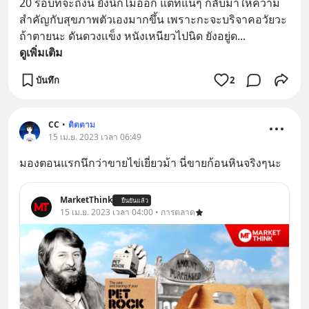
20 รอบที่จะถึงนี้ ยังนึกไม่ออก แต่ที่แน่ๆ กลับมาให้ความ
สำคัญกับสุขภาพตัวเองมากขึ้น เพราะกะจะบริจาคอวัยวะ 
ถ้าตายนะ ดันดวงเเข็ง หนังเหนียวไปนิด ยังอยู่ด
... 
ดูเพิ่มเติม
บันทึก
2
CC
•
ติดตาม
15 เม.ย. 2023 เวลา 06:49
มองตอนแรกนึกว่าขายไข่เยี่ยวม้า นี่ขายก้อนหินจริงๆนะ
MarketThink
ยืนยันแล้ว
15 เม.ย. 2023 เวลา 04:00 • การตลาด