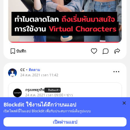
บันทึก
CC
•
ติดตาม
24 ส.ค. 2021 เวลา 11:42
กรุงเทพธุรกิจ
ยืนยันแล้ว
24 ส.ค. 2021 เวลา 09:00 • ข่าว
Blockdit ใช้งานได้ดีกว่าบนแอป
ปลดแอก ‘พืชกระท่อม’ ผลทางสังคมและผลทาง
เปิดโพสต์นี้ในแอป Blockdit เพื่อรับประสบการณ์เต็มรูปแบบ
กฎหมาย
เปิดผ่านแอป
ในที่สุด 'พืชกระท่อม' ไม่ใช่สิ่งที่ผิดกฎหมายอีกต่อไป 