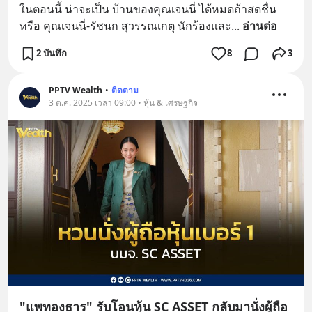
ในตอนนี้ น่าจะเป็น บ้านของคุณเจนนี่ ได้หมดถ้าสดชื่น 
หรือ คุณเจนนี่-รัชนก สุวรรณเกตุ นักร้องและ
... 
อ่านต่อ
2 บันทึก
8
3
PPTV Wealth
•
ติดตาม
3 ต.ค. 2025 เวลา 09:00 • หุ้น & เศรษฐกิจ
"แพทองธาร" รับโอนหุ้น SC ASSET กลับมานั่งผู้ถือ