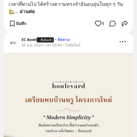
เวลาที่ผ่านไป ได้สร้างความทรงจำอันอบอุ่นในทุก ๆ วัน 
🏡
... 
อ่านต่อ
บันทึก
1
SC Asset
•
ติดตาม
ยืนยันแล้ว
30 ม.ค. 2025 เวลา 03:00 • ไลฟ์สไตล์