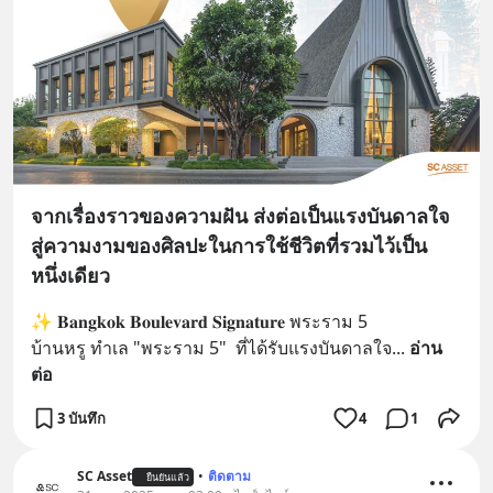
จากเรื่องราวของความฝัน ส่งต่อเป็นแรงบันดาลใจ
สู่ความงามของศิลปะในการใช้ชีวิตที่รวมไว้เป็น
หนึ่งเดียว
✨ 𝐁𝐚𝐧𝐠𝐤𝐨𝐤 𝐁𝐨𝐮𝐥𝐞𝐯𝐚𝐫𝐝 𝐒𝐢𝐠𝐧𝐚𝐭𝐮𝐫𝐞 พระราม 5
บ้านหรู ทำเล "พระราม 5"  ที่ได้รับแรงบันดาลใจ
... 
อ่าน
ต่อ
3 บันทึก
4
1
SC Asset
•
ติดตาม
ยืนยันแล้ว