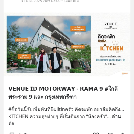
31 ม.ค. 2025 เวลา 03:00 • ไลฟ์สไตล์
𝗩𝗘𝗡𝗨𝗘 𝗜𝗗 𝗠𝗢𝗧𝗢𝗥𝗪𝗔𝗬 - 𝗥𝗔𝗠𝗔 𝟵 #ใกล้
พระราม 9 และ กรุงเทพกรีฑา
#ซื้อวันนี้รับเพิ่มทันทีBuiltinครัว คิดจะพัก อย่าลืมคิดถึง…
KITCHEN ความสุขง่ายๆ ที่เริ่มต้นจาก “ห้องครัว”
... 
อ่าน
ต่อ