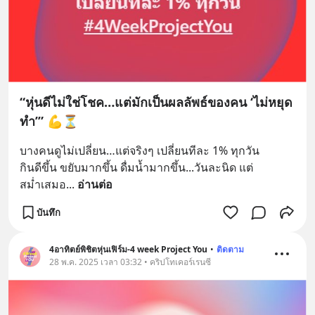
“หุ่นดีไม่ใช่โชค…แต่มักเป็นผลลัพธ์ของคน ‘ไม่หยุด
ทำ’” 💪⏳
บางคนดูไม่เปลี่ยน…แต่จริงๆ เปลี่ยนทีละ 1% ทุกวัน
กินดีขึ้น ขยับมากขึ้น ดื่มน้ำมากขึ้น...วันละนิด แต่
สม่ำเสมอ
... 
อ่านต่อ
บันทึก
4อาทิตย์พิชิตหุ่นเฟิร์ม-4 week Project You
•
ติดตาม
28 พ.ค. 2025 เวลา 03:32 • คริปโทเคอร์เรนซี