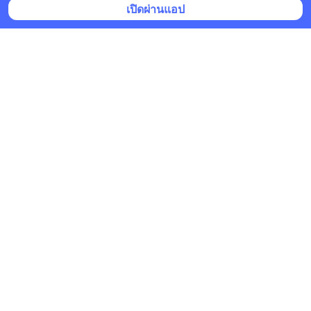
เปิดผ่านแอป
SC Asset
•
ติดตาม
ยืนยันแล้ว
27 ม.ค. 2025 เวลา 05:00 • วิทยาศาสตร์ & เทคโนโลยี
✨เปิดนวัตกรรมระบบรักษาความปลอดภัยใหม่
ล่าสุดจาก SC ASSET
"𝗣𝗹𝗼𝘁𝗽𝗵𝗔𝗜”(ปลอดภัย) เป็นนวัตกรรมที่ผสมผสาน