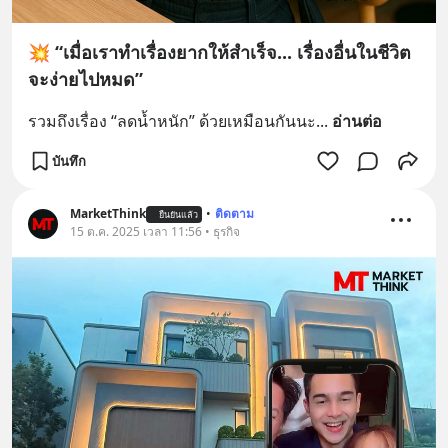
💥 “เมื่อเราทำเรื่องยากให้สำเร็จ... เรื่องอื่นในชีวิต
จะง่ายไปหมด”
รวมถึงเรื่อง “ลดน้ำหนัก” ด้วยเหมือนกันนะ
... 
อ่านต่อ
บันทึก
MarketThink
•
ติดตาม
ยืนยันแล้ว
15 ต.ค. 2025 เวลา 11:56 • ธุรกิจ