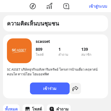
เข้าสู่ระบบ
ความคิดเห็นบนชุมชน
scasset
809
1
139
โพสต์
คำถาม
สมาชิก
SC ASSET บริษัทธุรกิจอสังหาริมทรัพย์ โครงการบ้านเดี่ยว คฤหาสน์
คอนโด ทาวน์โฮม โฮมออฟฟิศ
เข้าร่วม
ทั้งหมด
โพสต์
คำถาม