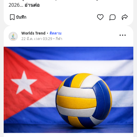
2026
... 
อ่านต่อ
บันทึก
Worlds Trend
•
ติดตาม
22 มี.ค. เวลา 03:29 • กีฬา