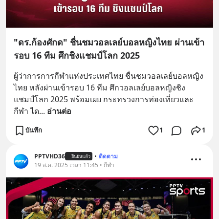
"ดร.ก้องศักด" ชื่นชมวอลเลย์บอลหญิงไทย ผ่านเข้า
รอบ 16 ทีม ศึกชิงแชมป์โลก 2025
ผู้ว่าการการกีฬาแห่งประเทศไทย ชื่นชมวอลเลย์บอลหญิง
ไทย หลังผ่านเข้ารอบ 16 ทีม ศึกวอลเลย์บอลหญิงชิง
แชมป์โลก 2025 พร้อมเผย กระทรวงการท่องเที่ยวและ
กีฬา ได
... 
อ่านต่อ
บันทึก
1
1
PPTVHD36
•
ติดตาม
ยืนยันแล้ว
19 ส.ค. 2025 เวลา 11:45 • กีฬา