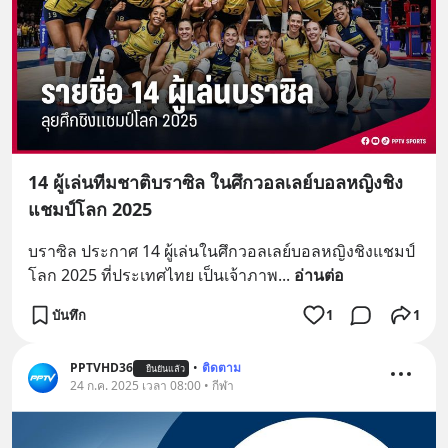
14 ผู้เล่นทีมชาติบราซิล ในศึกวอลเลย์บอลหญิงชิง
แชมป์โลก 2025
บราซิล ประกาศ 14 ผู้เล่นในศึกวอลเลย์บอลหญิงชิงแชมป์
โลก 2025 ที่ประเทศไทย เป็นเจ้าภาพ
... 
อ่านต่อ
บันทึก
1
1
PPTVHD36
•
ติดตาม
ยืนยันแล้ว
24 ก.ค. 2025 เวลา 08:00 • กีฬา