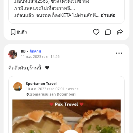
เมื่อปีที่​แล้ว​(2565) ช่วงโควิดเริ่มซาลง
เรามีแพลนจะไปเที่ยวเกาหลี....
แต่จนแล้ว  จนรอด​ ก็ลงKETA ไม่ผ่านสักที
... 
อ่านต่อ
บันทึก
BB
•
ติดตาม
11 ส.ค. 2023 เวลา 14:26
คิดถึงมันปูร้านนี้   ❤️
Sportsman Travel
10 ส.ค. 2023 เวลา 07:01 • อาหาร
Isomarusuisan Dotombori