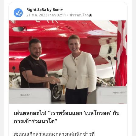
Right SaRa by Bom+
21 ส.ค. 2023 เวลา 02:11 • ข่าวรอบโลก
เล่นตลกอะไร! “เราพร้อมแลก ‘เบลโกรอด’ กับ
การเข้าร่วมนาโต”
เซเลนสกีกล่าวแถลงกลางกลุ่มนักข่าวที่ 