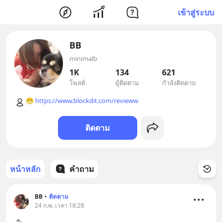
เข้าสู่ระบบ
BB
minimalb
1K
134
621
โพสต์
ผู้ติดตาม
กำลังติดตาม
😁 
https://www.blockdit.com/revieww
ติดตาม
หน้าหลัก
คำถาม
BB
•
ติดตาม
24 ก.พ. เวลา 18:28