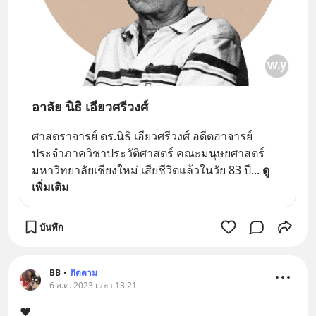
อาลัย นิธิ เอียวศรีวงศ์
ศาสตราจารย์ ดร.นิธิ เอียวศรีวงศ์ อดีตอาจารย์
ประจำภาควิชาประวัติศาสตร์ คณะมนุษยศาสตร์ 
มหาวิทยาลัยเชียงใหม่ เสียชีวิตแล้วในวัย 83 ปี
... 
ดู
เพิ่มเติม
บันทึก
BB
•
ติดตาม
6 ส.ค. 2023 เวลา 13:21
❤️