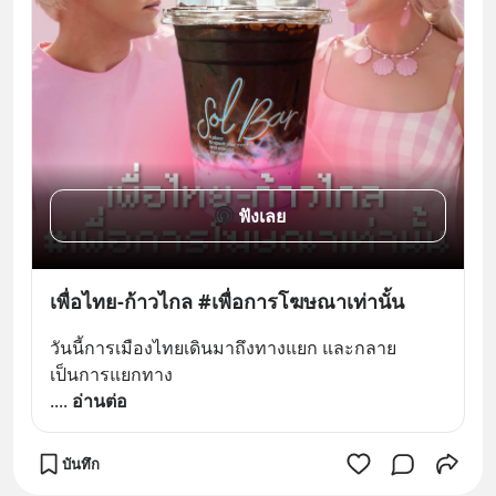
ฟังเลย
เพื่อไทย-ก้าวไกล #เพื่อการโฆษณาเท่านั้น
วันนี้การเมืองไทยเดินมาถึงทางแยก และกลาย
เป็นการแยกทาง 
.
... 
อ่านต่อ
บันทึก