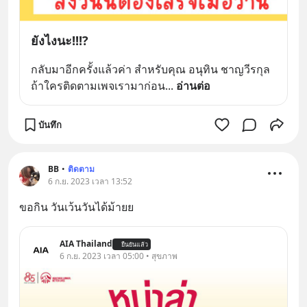
ยังไงนะ!!!?
กลับมาอีกครั้งแล้วค่า​ สำหรับ​คุณ​ อนุทิน​ ชาญวีรกุล
ถ้าใครติดตามเพจเรามาก่อน​
... 
อ่านต่อ
บันทึก
BB
•
ติดตาม
6 ก.ย. 2023 เวลา 13:52
ขอกิน วันเว้นวันได้ม้ายย
AIA Thailand
ยืนยันแล้ว
6 ก.ย. 2023 เวลา 05:00 • สุขภาพ