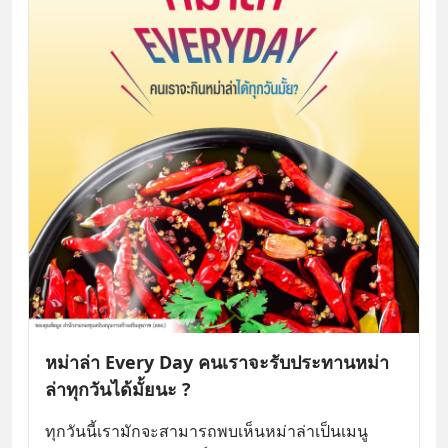
หม่าล่า Every Day คนเราจะรับประทานหม่า
ล่าทุกวันได้มั้ยนะ ?
ทุกวันนี้เรามักจะสามารถพบเห็นหม่าล่าเป็นเมนู