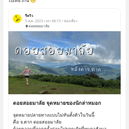
ไปเที่ยวกัน 😁
รีหวิว
5 ส.ค. 2023 เวลา 06:15 • ท่องเที่ยว
ดอยสอยมาลัย
ดอยสอยมาลัย​ จุดหมายของนักล่าหมอก
จุดหมายปลายทางแบบไม่ทันตั้งตัวในวันนี้
คือ​ จ.ตาก​ ดอยสอยมาลัย
ด้วยความที่จากครั้งก่อนไปผจญภัยที่หุบกาฮังมา
... 