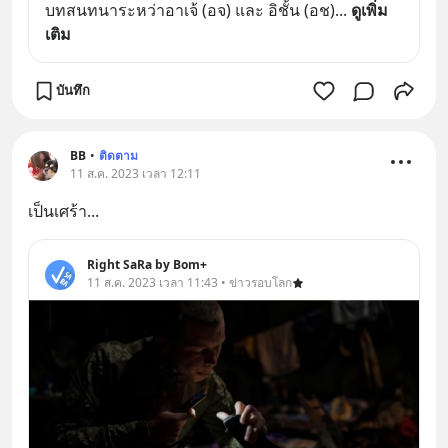
บทสนทนาระหว่าอาเจ้ (อจ) และ อิชั้น (อช)
... 
ดูเพิ่ม
เติม
บันทึก
BB
•
ติดตาม
11 ส.ค. 2023 เวลา 12:11
เป็นเศร้า...
Right SaRa by Bom+
11 ส.ค. 2023 เวลา 11:43 • ข่าวรอบโลก