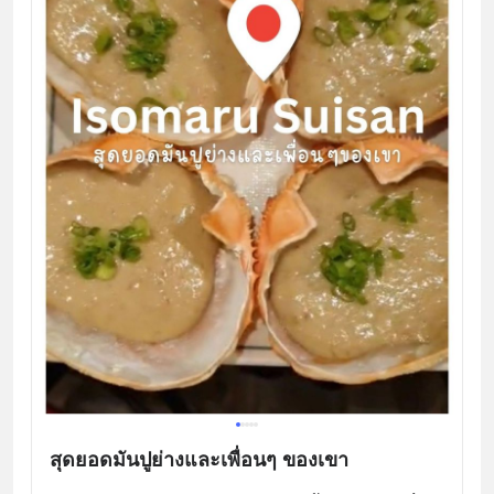
สุดยอดมันปูย่างและเพื่อนๆ ของเขา