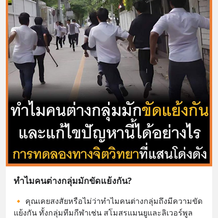
ทำไมคนต่างกลุ่มมักขัดแย้งกัน?
🔸 คุณเคยสงสัยหรือไม่ว่าทำไมคนต่างกลุ่มถึงมีความขัด
แย้งกัน ทั้งกลุ่มทีมกีฬาเช่น สโมสรแมนยูและลิเวอร์พูล 