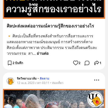
ศิลปะส่งผลต่ออารมณ์ความรู้สึกของเราอย่างไร
🔸 ศิลปะเป็นสื่อที่ทรงพลังสำหรับการสื่อสารและการ
แสดงออกทางอารมณ์ของมนุษย์ การสร้างสรรค์ทาง
ศิลปะตั้งแต่ภาพวาด ประติมากรรม รวมถึงถึงดนตรีและ
วรรณกรรม  สา
... 
อ่านต่อ
2 บันทึก
2
1
จิตวิทยาแมวส้ม
•
ติดตาม
12 เม.ย. 2023 เวลา 03:11 • ท่องเที่ยว