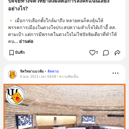
ปัจจัยทางจิตวิทยาส่งผลต่อการลงคะแนนเสียง
อย่างไร?
🔸 เมื่อการเลือกตั้งใกล้มาถึง หลายคนก็คงลุ้นให้
พรรคการเมืองในดวงใจประสปความสำเร็จได้เก้าอี้ สส. 
ตามเป้า แต่การมีพรรคในดวงใจไม่ใช่ปัจจัยเดียวที่ทำให้
คน
... 
อ่านต่อ
บันทึก
1
จิตวิทยาแมวส้ม
•
ติดตาม
6 พ.ค. 2023 เวลา 04:08 • ความคิดเห็น