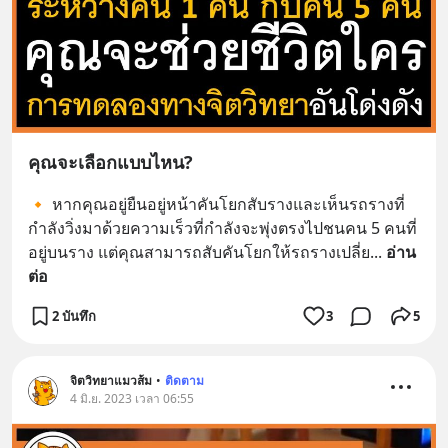
คุณจะเลือกแบบไหน?
🔸 หากคุณอยู่ยืนอยู่หน้าคันโยกสับรางและเห็นรถรางที่
กำลังวิ่งมาด้วยความเร็วที่กำลังจะพุ่งตรงไปชนคน 5 คนที่
อยู่บนราง แต่คุณสามารถสับคันโยกให้รถรางเปลี่ย
... 
อ่าน
ต่อ
2 บันทึก
3
5
จิตวิทยาแมวส้ม
•
ติดตาม
4 มิ.ย. 2023 เวลา 06:55