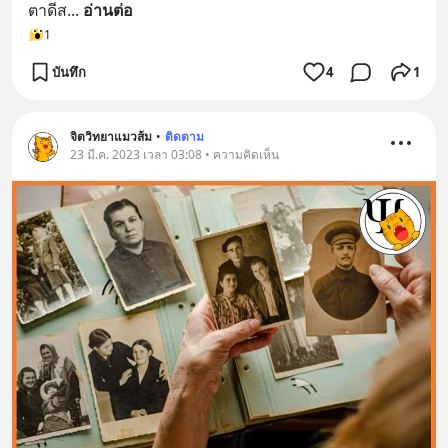
ตาดีส
... 
อ่านต่อ
1
บันทึก
4
1
จิตวิทยาแมวส้ม
•
ติดตาม
23 มี.ค. 2023 เวลา 03:08 • ความคิดเห็น