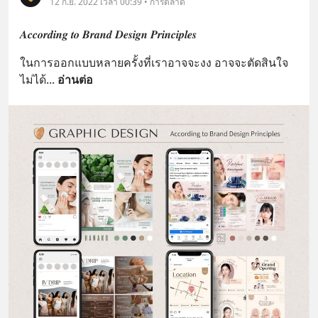
12 ก.ย. 2022 เวลา 00:39 • การตลาด
𝑨𝒄𝒄𝒐𝒓𝒅𝒊𝒏𝒈 𝒕𝒐 𝑩𝒓𝒂𝒏𝒅 𝑫𝒆𝒔𝒊𝒈𝒏 𝑷𝒓𝒊𝒏𝒄𝒊𝒑𝒍𝒆𝒔
ในการออกแบบหลายครั้งที่เราอาจจะงง อาจจะตัดสินใจ
ไม่ได้
... 
อ่านต่อ