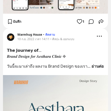
บันทึก
1
Warmhug House
•
ติดตาม
10 ก.ย. 2022 เวลา 14:11 • ศิลปะ & ออกแบบ
𝗧𝗵𝗲 𝗝𝗼𝘂𝗿𝗻𝗲𝘆 𝗼𝗳...
𝑩𝒓𝒂𝒏𝒅 𝑫𝒆𝒔𝒊𝒈𝒏 𝒇𝒐𝒓 𝑨𝒆𝒔𝒕𝒉𝒂𝒓𝒂 𝑪𝒍𝒊𝒏𝒊𝒄 ❈
วันนี้จะมาเล่าถึง ผลงาน Brand Design ของเรา
... 
อ่านต่อ