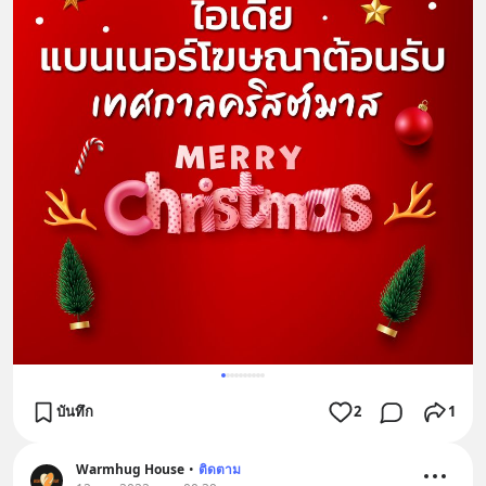
บันทึก
2
1
Warmhug House
•
ติดตาม