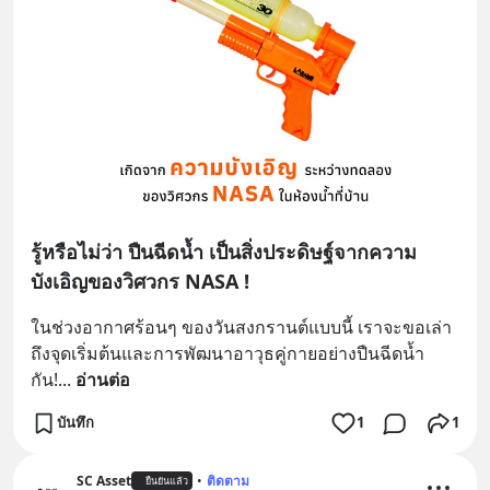
รู้หรือไม่ว่า ปืนฉีดน้ำ เป็นสิ่งประดิษฐ์จากความ
บังเอิญของวิศวกร NASA !
ในช่วงอากาศร้อนๆ ของวันสงกรานต์แบบนี้ เราจะขอเล่า
ถึงจุดเริ่มต้นและการพัฒนาอาวุธคู่กายอย่างปืนฉีดน้ำ
กัน!
... 
อ่านต่อ
บันทึก
1
1
SC Asset
•
ติดตาม
ยืนยันแล้ว