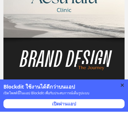
Blockdit ใช้งานได้ดีกว่าบนแอป
2 บันทึก
เปิดโพสต์นี้ในแอป Blockdit เพื่อรับประสบการณ์เต็มรูปแบบ
เปิดผ่านแอป
Benyada Thavornsate
•
ติดตาม
3 ก.ค. 2022 เวลา 16:05 • ศิลปะ & ออกแบบ
ทำไมแกลลอรี่ หรือ พิพิธภัณฑ์ของเมืองนอกเก็บเงินค่า
เข้าชม แล้วคนยังต่อคิวเข้าเพียบ แต่ของเมืองไทยให้