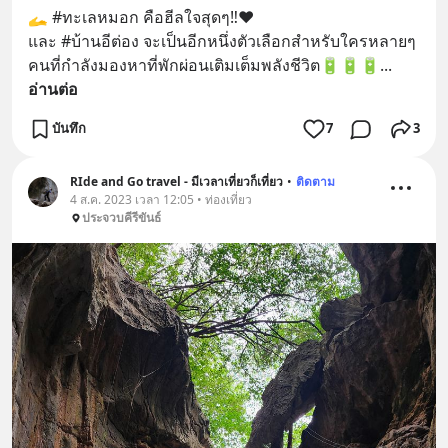
🫴 #ทะเลหมอก คือฮีลใจสุดๆ‼️❤️
และ #บ้านอีต่อง จะเป็นอีกหนึ่งตัวเลือกสำหรับใครหลายๆ
คนที่กำลังมองหาที่พักผ่อนเติมเต็มพลังชีวิต🔋🔋🔋
... 
อ่านต่อ
บันทึก
7
3
RIde and Go travel - มีเวลาเที่ยวก็เที่ยว
•
ติดตาม
4 ส.ค. 2023 เวลา 12:05 • ท่องเที่ยว
ประจวบคีรีขันธ์