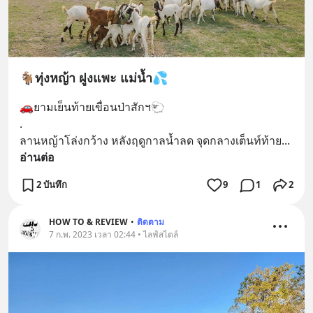
🐐ทุ่งหญ้า ฝูงแพะ แม่น้ำ💦
🚗ยามเย็นท้ายเขื่อนป่าสักฯ🐑
.
ลานหญ้าโล่งกว้าง หลังฤดูกาลน้ำลด จุดกลางเต็นท์ท้าย
... 
อ่านต่อ
2 บันทึก
9
1
2
HOW TO & REVIEW
•
ติดตาม
7 ก.พ. 2023 เวลา 02:44 • ไลฟ์สไตล์