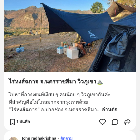
ไร่หงส์ฉกาจ จ.นครราชสีมา วิวภูเขา⛰️
ไปหาที่กางเตนท์เงียบ ๆ คนน้อย ๆ วิวภูเขากันค่ะ
ที่สำคัญคือไม่ไกลมากจากรุงเทพด้วย
"ไร่หงส์ฉกาจ" อ.ปากช่อง จ.นครราชสีมา
... 
อ่านต่อ
1 บันทึก
John radhakrishna
•
ติดตาม