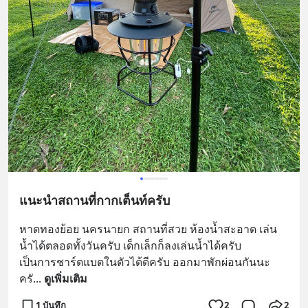
แนะนำสถานที่กากเต็นท์ครับ
หาดทองย้อย นครนายก สถานที่สวย ห้องน้ำสะอาด เล่น
น้ำได้ตลอดทั้งวันครับ เด็กเล็กก็ลงเล่นน้ำได้ครับ
เป็นการชาร์ตแบตในตัวได้ดีครับ ออกมาพักผ่อนกันนะ
ครั
... 
ดูเพิ่มเติม
1 บันทึก
2
2