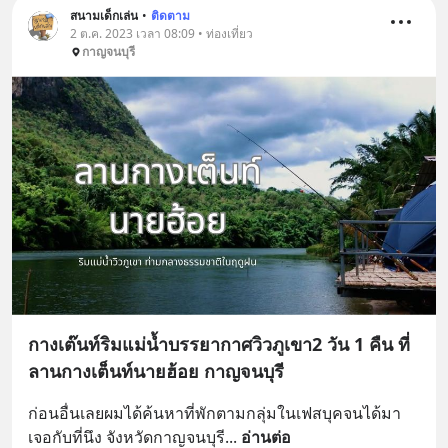
สนามเด็กเล่น
•
ติดตาม
2 ต.ค. 2023 เวลา 08:09 • ท่องเที่ยว
กาญจนบุรี
กางเต๊นท์ริมแม่น้ำบรรยากาศวิวภูเขา2 วัน 1 คืน ที่
ลานกางเต็นท์นายฮ้อย กาญจนบุรี
ก่อนอื่นเลยผมได้ค้นหาที่พักตามกลุ่มในเฟสบุคจนได้มา
เจอกับที่นึง จังหวัดกาญจนบุรี
... 
อ่านต่อ