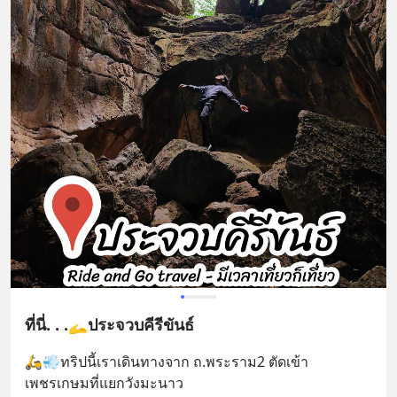
ที่นี่. . .🫴ประจวบคีรีขันธ์
🛵💨ทริปนี้เราเดินทางจาก ถ.พระราม2 ตัดเข้า
เพชรเกษมที่แยกวังมะนาว