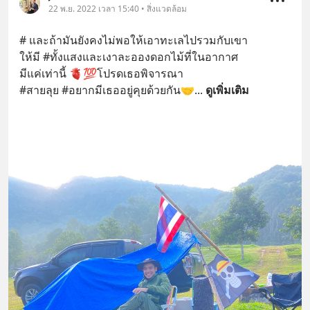
22 พ.ย. 2022 เวลา 15:40 • สิ่งแวดล้อม
# และถ้ามันยังคงไม่พอให้เอาทะเลไปรวมกับเขา
ให้มี #ทั้งแสงและเงาละอองดอกไม้ที่ในอากาศ
มีแค่เท่านี้ 🫀💯โปรดเธอพิจารณา
#สายลุย #อยากมีเธออยู่คุยด้วยกัน🤝
... 
ดูเพิ่มเติม