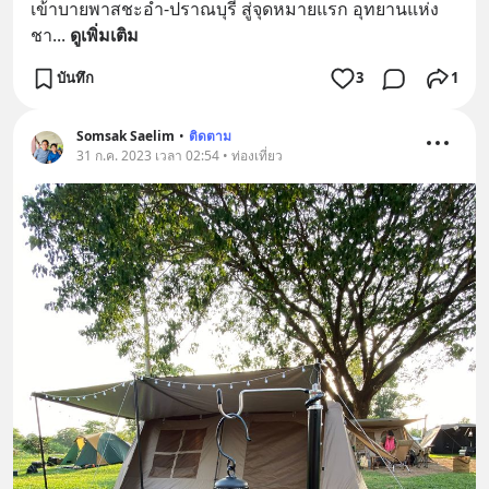
เข้าบายพาสชะอำ-ปราณบุรี สู่จุดหมายแรก อุทยานแห่ง
ชา
... 
ดูเพิ่มเติม
บันทึก
3
1
Somsak Saelim
•
ติดตาม
31 ก.ค. 2023 เวลา 02:54 • ท่องเที่ยว