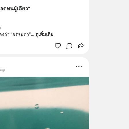
อดทนผู้เดียว”
า
องว่า “ธรรมดา”
... 
ดูเพิ่มเติม
ัชญา