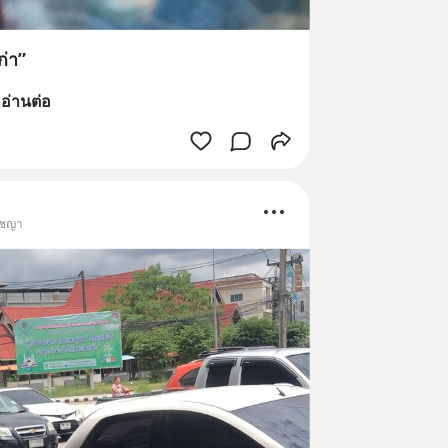
ก่า”
 
อ่านต่อ
ัชญา