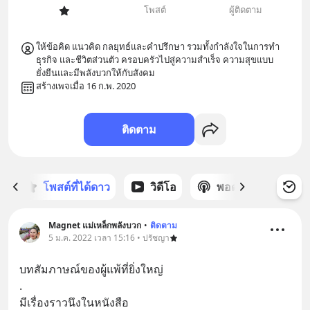
โพสต์
ผู้ติดตาม
ให้ข้อคิด แนวคิด กลยุทธ์และคำปรึกษา รวมทั้งกำลังใจในการทำ
ธุรกิจ และชีวิตส่วนตัว ครอบครัวไปสู่ความสำเร็จ ความสุขแบบ
ยั่งยืนและมีพลังบวกให้กับสังคม  
สร้างเพจเมื่อ 16 ก.พ. 2020
ติดตาม
ก
โพสต์ที่ได้ดาว
วิดีโอ
พอดแคสต์
ซ
Magnet แม่เหล็กพลังบวก
•
ติดตาม
5 ม.ค. 2022 เวลา 15:16 • ปรัชญา
บทสัมภาษณ์ของผู้แพ้ที่ยิ่งใหญ่
.
มีเรื่องราวนึงในหนังสือ  