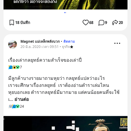
18 บันทึก
68
9
20
Magnet แม่เหล็กพลังบวก
•
ติดตาม
20 มิ.ย. 2020 เวลา 09:51 • ธุรกิจ
เรื่องเล่ากลยุทธ์ความสำเร็จของเล่าปี่
7
มีลูกค้าบางรายมาถามหุยว่า กลยุทธ์แปลว่าอะไร
เราจะศึกษาเรื่องกลยุทธ์  เราต้องอ่านตำราเล่มไหน
หุยบอกเลย ตำรากลยุทธ์มีมากมาย แต่คนน้อยคนที่จะใช้
เ
... 
อ่านต่อ
24