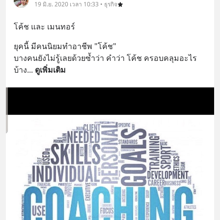
19 มิ.ย. 2020 เวลา 10:33 • ธุรกิจ
โค้ช และ เมนทอร์
ยุคนี้ มีคนนิยมทำอาชีพ "โค้ช"
บางคนยังไม่รู้เลยด้วยซ้ำว่า คำว่า โค้ช ครอบคลุมอะไร
บ้าง
... 
ดูเพิ่มเติม