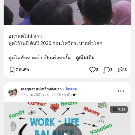
อนาคตไล่ล่าเรา  
พูดไว้ในปี ต้นปี 2020 ก่อนโควิดระบาดทั่วโลก
พูดไม่ทันขาดคำ เป็นจริงซะงั้น
... 
ดูเพิ่มเติม
7 บันทึก
8
3
8
Magnet แม่เหล็กพลังบวก
•
ติดตาม
17 ม.ค. 2021 เวลา 04:48 • ธุรกิจ
7:13