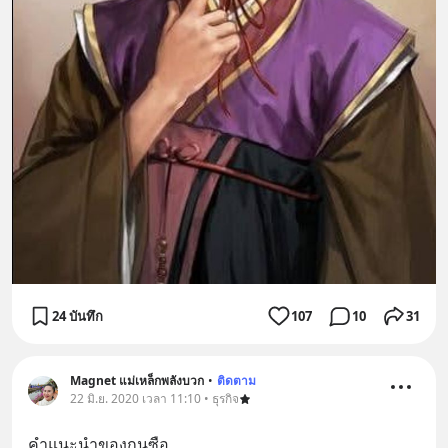
24 บันทึก
107
10
31
Magnet แม่เหล็กพลังบวก
•
ติดตาม
22 มิ.ย. 2020 เวลา 11:10 • ธุรกิจ
คำแนะนำของกุนซือ