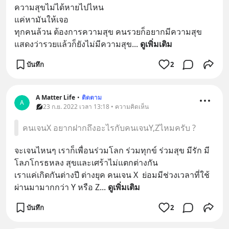
ความสุขไม่ได้หายไปไหน
แค่หามันให้เจอ
ทุกคนล้วน ต้องการความสุข คนรวยก็อยากมีความสุข 
แสดงว่ารวยแล้วก็ยังไม่มีความสุข
... 
ดูเพิ่มเติม
บันทึก
2
A Matter Life
•
ติดตาม
A
23 ก.ย. 2022 เวลา 13:18 • ความคิดเห็น
คนเจนX อยากฝากถึงอะไรกับคนเจนY,Zไหมครับ ?
จะเจนไหนๆ เราก็เพื่อนร่วมโลก ร่วมทุกข์ ร่วมสุข มีรัก มี
โลภโกรธหลง สุขและเศร้าไม่แตกต่างกัน
เราแค่เกิดกันต่างปี ต่างยุค คนเจน X  ย่อมมีช่วงเวลาที่ใช้
ผ่านมามากกว่า Y หรือ Z
... 
ดูเพิ่มเติม
บันทึก
2