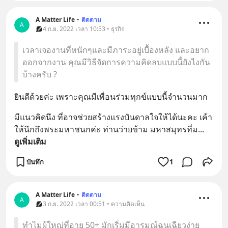
A Matter Life
•
ติดตาม
A
4 ก.ย. 2022 เวลา 10:53 • ธุรกิจ
เวลาเจองานที่หนักๆและมีภาระอยู่เบื้องหลัง และอยาก
ออกจากงาน คุณมีวิธีจัดการความคิดลบแบบนี้ยังไงกัน
บ้างครับ ?
ยินดีด้วยค่ะ เพราะคุณมีเพื่อนร่วมทุกข์แบบนี้จำนวนมาก
มีแนวคิดนึง ที่อาจช่วยสร้างแรงบันดาลใจให้ได้นะคะ เค้า
ให้นึกถึงพระมหาชนกค่ะ ท่านว่ายข้าม มหาสมุทรที่ม
... 
ดูเพิ่มเติม
บันทึก
1
A Matter Life
•
ติดตาม
A
3 ก.ย. 2022 เวลา 00:51 • ความคิดเห็น
ทำไมผู้ใหญ่ที่อายุ 50+ มักเริ่มมีอารมณ์ฉุนเฉียวง่าย