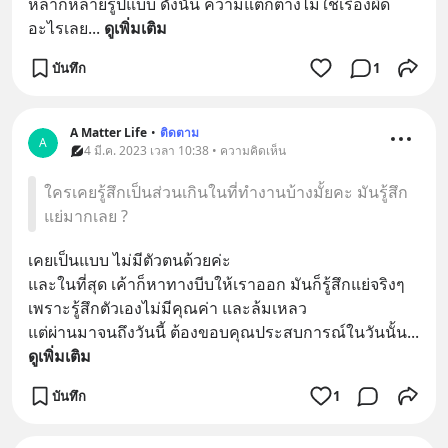
หลากหลายรูปแบบ ดังนั้น ความแตกต่างไม่ใช่เรื่องผิด
อะไรเลย
... 
ดูเพิ่มเติม
บันทึก
1
A Matter Life
•
ติดตาม
A
4 มี.ค. 2023 เวลา 10:38 • ความคิดเห็น
ใครเคยรู้สึกเป็นส่วนเกินในที่ทำงานบ้างมั้ยคะ มันรู้สึก
แย่มากเลย ?
เคยเป็นแบบ ไม่มีตัวตนด้วยค่ะ 
และในที่สุด เค้าก็หาทางบีบให้เราออก มันก็รู้สึกแย่จริงๆ 
เพราะรู้สึกตัวเองไม่มีคุณค่า และล้มเหลว
แต่ผ่านมาจนถึงวันนี้ ต้องขอบคุณประสบการณ์ในวันนั้น
... 
ดูเพิ่มเติม
บันทึก
1