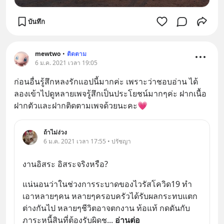
บันทึก
mewtwo
•
ติดตาม
6 ม.ค. 2021 เวลา 19:05
ก่อนอื่นรู้สึกหลงรักแอปนี้มากค่ะ​ เพราะว่าชอบอ่าน​ ได้
ลองเข้าไปดูหลายเพจรู้สึกเป็นประโยชน์​มากๆค่ะ​ ฝากเนื้อ
ฝากตัวและฝากติดตามเพจด้วยนะคะ​💗
ถ้าไม่ง่วง
6 ม.ค. 2021 เวลา 17:55 • ปรัชญา
งานอิสระ อิสระจริงหรือ?
แน่นอนว่าในช่วงการระบาดของไวรัสโควิด19 ทำ
เอาหลายๆคน หลายๆครอบครัวได้รับผลกระทบแตก
ต่างกันไป หลายๆชีวิตอาจตกงาน ท้อแท้ กดดันกับ
ภาระหนี้สินที่ต้องรับผิดช
... 
อ่านต่อ