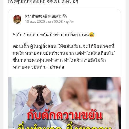
กระตุ้นกันวันละนิด จิตแจ่มใสค่ะ อิๆ
พลิกชีวิตลิขิตฟ้าแบบสามก๊ก
18 ส.ค. 2020 เวลา 00:08 • ธุรกิจ
5 กับดักความขยัน ยิ่งทำมาก ยิ่งยากจน😅
ตอนเด็ก ผู้ใหญ่สั่งสอน ให้ขยันเรียน จะได้มีอนาคตที่
สดใส หลายคนขยันทำงานมาก แต่ทำไมเงินเดือนไม่
ขึ้น หลายคนทุ่มเททำงาน ทำไมเจ้านายยังไม่รัก 
หลายคนขยันทำ
... 
อ่านต่อ