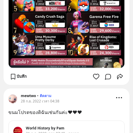
บันทึก
mewtwo
•
ติดตาม
28 ก.ย. 2022 เวลา 04:38
ขนมโปรดของดิฉันเช่นกันค่ะ❤️❤️❤️
World History by Pam