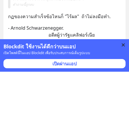
คำถามนี้ถูกลบ
กฏของความสำเร็จข้อไหนก็ "ไร้ผล"  ถ้าไม่ลงมือทำ.
- Arnold Schwarzenegger. 
                                   อดีตผู้ว่ารัฐแคลิฟอร์เนีย
Blockdit ใช้งานได้ดีกว่าบนแอป
บันทึก
4
เปิดโพสต์นี้ในแอป Blockdit เพื่อรับประสบการณ์เต็มรูปแบบ
เปิดผ่านแอป
Natthaphon Sri
•
ติดตาม
11 ธ.ค. 2021 เวลา 05:57 • ความคิดเห็น
เคยรู้สึกไหม ว่าโลกใบนี้พยายามทำให้คุณดูไร้ตัวตน ?
โลกอยู่ของมันเฉยๆนับตั้งแต่ 13,500 ล้านปีที่แล้ว สสาร 
พลังงาน เวลา และพื้นที่ได้รวมตัวกันก่อให้เกิด
ปรากฏการณ์ที่เรารู้จักกันที่ชื่อว่า บิ๊กแบง (ที่ไม่ใช่วงนะ
ครับ) มีแต่เรานี่แหละครับ ที่ทำให้ตัวเองไร้
... 
ดูเพิ่มเติม
บันทึก
1