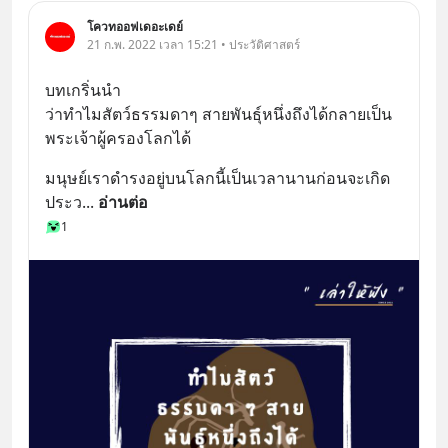
โควทออฟเดอะเดย์
21 ก.พ. 2022 เวลา 15:21 • ประวัติศาสตร์
บทเกริ่นนำ 
ว่าทำไมสัตว์ธรรมดาๆ สายพันธุ์หนึ่งถึงได้กลายเป็น
พระเจ้าผู้ครองโลกได้
มนุษย์เราดำรงอยู่บนโลกนี้เป็นเวลานานก่อนจะเกิด
ประว
... 
อ่านต่อ
1