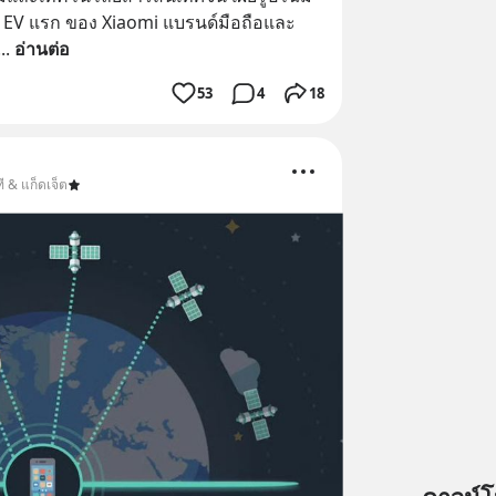
 EV แรก ของ Xiaomi แบรนด์มือถือและ
... 
อ่านต่อ
53
4
18
ี & แก็ดเจ็ต