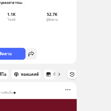
บุคคลสาธารณะ
1.1K
52.7K
โพสต์
ผู้ติดตาม
ติดตาม
ิดีโอ
พอดแคสต์
ซีรีส์
วามคิดเห็น