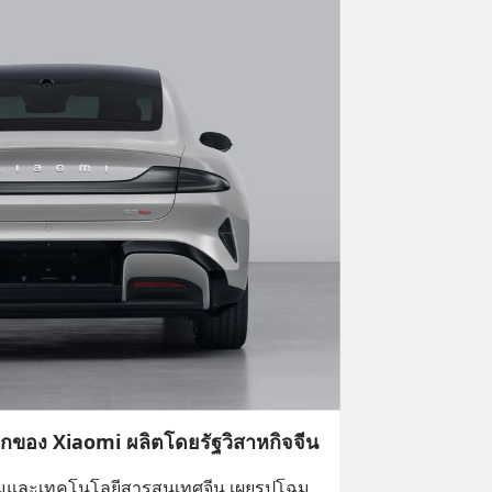
กของ Xiaomi ผลิตโดยรัฐวิสาหกิจจีน
มและเทคโนโลยีสารสนเทศจีน เผยรูปโฉม