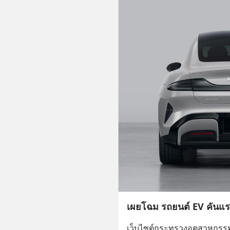
เผยโฉม รถยนต์ EV คันแร
เว็บไซต์กระทรวงอุตสาหกรร