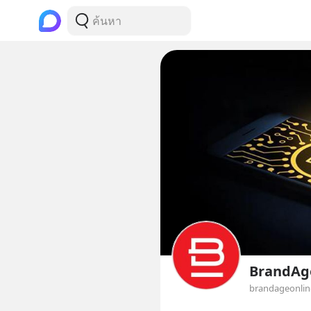
BrandAg
brandageonlin