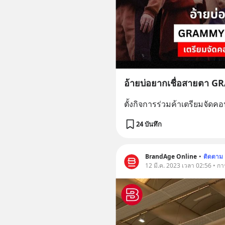
อ้ายบ่อยากเชื่อสายตา 
ตั้งกิจการร่วมค้าเตรียมจัดคอน
24 บันทึก
BrandAge Online
•
ติดตาม
12 มี.ค. 2023 เวลา 02:56 • ก