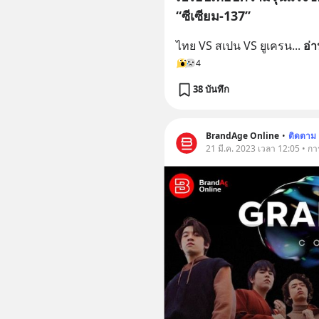
“ซีเซียม-137”
ไทย VS สเปน VS ยูเครน
... 
อ่า
4
38 บันทึก
BrandAge Online
•
ติดตาม
21 มี.ค. 2023 เวลา 12:05 • ก