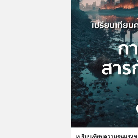
เปรียบเทียบความรุนแรงขอ