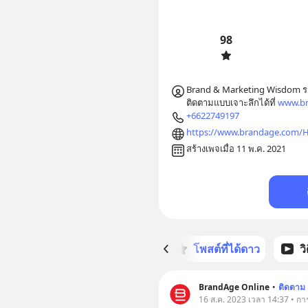
98
Brand & Marketing Wisdom รอบ
ติดตามแบบเจาะลึกได้ที่ 
www.b
+6622749197
https://www.brandage.com
สร้างเพจเมื่อ 11 พ.ค. 2021
หน้าหลัก
โพสต์ที่ได้ดาว
ว
BrandAge Online
•
ติดตาม
16 ส.ค. 2023 เวลา 14:37 • ก