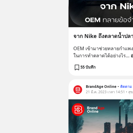
จาก Nike ถึงตลาดน้ำปลา
OEM เข้ามาช่วยทลายกำแพง
ในการทำตลาดได้อย่างไร
... 
อ
55 บันทึก
BrandAge Online
•
ติดตาม
21 มี.ค. 2023 เวลา 14:51 • สุ