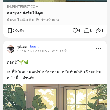
IN.PINTEREST.COM
ธนายุทธ ส่งพินให้คุณ!
ค้นพบไอเดียเพิ่มเติมสำหรับคุณ
2 บันทึก
6
3
1
รูปแบบ
•
ติดตาม
19 ส.ค. 2021 เวลา 10:27 • ความคิดเห็น
ดอกไม้🌱🌿
ผมก็ไม่ค่อยถนัดเท่าไหร่หรอกนะครับ กับคำที่เปรียบเปรย
อะไรนี่
... 
อ่านต่อ