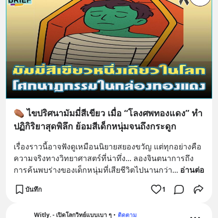
⚰️ ไขปริศนามัมมี่สีเขียว เมื่อ “โลงศพทองแดง” ทำ
ปฏิกิริยาสุดพิลึก ย้อมสีเด็กหนุ่มจนถึงกระดูก
เรื่องราวนี้อาจฟังดูเหมือนนิยายสยองขวัญ แต่ทุกอย่างคือ
ความจริงทางวิทยาศาสตร์ที่น่าทึ่ง... ลองจินตนาการถึง
การค้นพบร่างของเด็กหนุ่มที่เสียชีวิตไปนานกว่า
... 
อ่านต่อ
บันทึก
1
Witly. - เปิดโลกวิทย์แบบเบา ๆ
•
ติดตาม