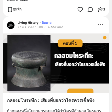
บันทึก
3
Living History
•
ติดตาม
27 ม.ค. เวลา 13:00 • ประวัติศาสตร์
กลองมโหระทึก : เสียงที่บอกว่าใครควรเชื่อฟัง
ถ้ากลองหนึ่งใบสามารถบอกได้ว่าใครมีอำนาจ ใครควร