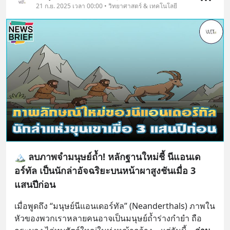
21 ก.ย. 2025 เวลา 00:00 • วิทยาศาสตร์ & เทคโนโลยี
🏔️ ลบภาพจำมนุษย์ถ้ำ! หลักฐานใหม่ชี้ นีแอนเด
อร์ทัล เป็นนักล่าอัจฉริยะบนหน้าผาสูงชันเมื่อ 3
แสนปีก่อน
เมื่อพูดถึง “มนุษย์นีแอนเดอร์ทัล” (Neanderthals) ภาพใน
หัวของพวกเราหลายคนอาจเป็นมนุษย์ถ้ำร่างกำยำ ถือ