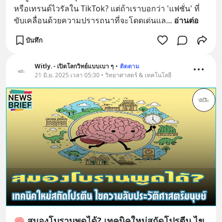
หรือเทรนด์ไวรัลใน TikTok? แต่ถ้าเราบอกว่า 'แฟชั่น' ที่
ขับเคลื่อนด้วยความปรารถนาที่จะโดดเด่นแล
... 
อ่านต่อ
บันทึก
Witly. - เปิดโลกวิทย์แบบเบา ๆ
•
ติดตาม
21 มิ.ย. 2025 เวลา 05:30 • วิทยาศาสตร์ & เทคโนโลยี
🧠 สมองโบรานพูดได้? เทคนิคใหม่สกัดโปรตีน ไข