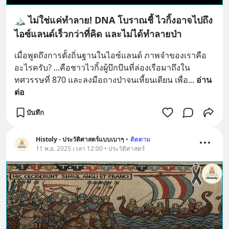
🏔️ ไม่ใช่แค่ทำลาย! DNA โบราณชี้ ไวกิ้งอาจไปถึง
ไอซ์แลนด์เร็วกว่าที่คิด และไม่ได้ทำลายป่า
เมื่อพูดถึงการตั้งถิ่นฐานในไอซ์แลนด์ ภาพจำของเราคือ
อะไรครับ? ...คือชาวไวกิ้งผู้บึกบึนที่ล่องเรือมาถึงใน
ทศวรรษที่ 870 และลงมือถางป่าจนเหี้ยนเตียน เพื่อ
... 
อ่าน
ต่อ
บันทึก
Histoly - ประวัติศาสตร์แบบเบาๆ
•
ติดตาม
11 พ.ย. 2025 เวลา 12:00 • ประวัติศาสตร์