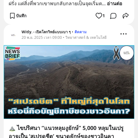
ฝรั่ง แต่สิ่งที่พวกเขาพบกลับกลายเป็นจุดเริ่มต
... 
อ่านต่อ
บันทึก
1
Witly. - เปิดโลกวิทย์แบบเบา ๆ
•
ติดตาม
20 พ.ย. 2025 เวลา 09:00 • วิทยาศาสตร์ & เทคโนโลยี
⛰️ ไขปริศนา “แนวหลุมงูยักษ์” 5,000 หลุมในเปรู
อาจเป็น ‘สเปรดชีต’ ขนาดยักษ์ของชาวอินคา