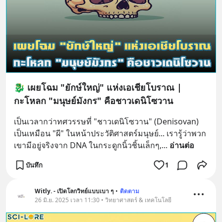
🐉 เผยโฉม "ยักษ์ใหญ่" แห่งเอเชียโบราณ |
กะโหลก "มนุษย์มังกร" คือชาวเดนิโซวาน
เป็นเวลากว่าทศวรรษที่ "ชาวเดนิโซวาน" (Denisovan) 
เป็นเหมือน "ผี" ในหน้าประวัติศาสตร์มนุษย์... เรารู้ว่าพวก
เขามีอยู่จริงจาก DNA ในกระดูกนิ้วชิ้นเล็กๆ,
... 
อ่านต่อ
บันทึก
1
Witly. - เปิดโลกวิทย์แบบเบา ๆ
•
ติดตาม
26 มิ.ย. 2025 เวลา 11:30 • วิทยาศาสตร์ & เทคโนโลยี