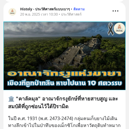
Histoly - ประวัติศาสตร์แบบเบาๆ
•
ติดตาม
20 พ.ย. 2025 เวลา 10:30 • ประวัติศาสตร์
🏛️ "คาลัคมุล" อาณาจักรงูยักษ์ที่หายสาบสูญ และ
สมบัติที่ถูกซ่อนไว้ใต้ปิรามิด
ในปี ค.ศ. 1931 (พ.ศ. 2473-2474) กลุ่มคนเก็บยางไม้เดิน
ทางลึกเข้าไปในป่าทึบของเม็กซิโกเพื่อหาวัตถุดิบทำหมาก