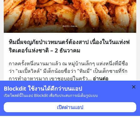
ทิมมี่ผจญภัยป่าเวทมนตร์ต้องสาป เนื่องในวันแห่งฟ
ริตเตอร์แห่งชาติ – 2 ธันวาคม
กาลครั้งหนึ่งนานมาแล้ว ณ หมู่บ้านเล็กๆ แห่งหนึ่งที่มีชื่อ
ว่า "เมเปิ้ลวิลล์" มีเด็กน้อยชื่อว่า "ทิมมี่" เป็นเด็กชายที่รัก
การทำอาหารมาก เขาชอบอยู่ในครัว
... 
อ่านต่อ
Blockdit ใช้งานได้ดีกว่าบนแอป
บันทึก
เปิดโพสต์นี้ในแอป Blockdit เพื่อรับประสบการณ์เต็มรูปแบบ
เปิดผ่านแอป
นครพนมโฟกัส
•
ติดตาม
6 ส.ค. 2024 เวลา 04:45 • ประวัติศาสตร์
อุดรธานี