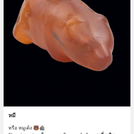
หมี
หรือ​ หมูเด้ง​ 🐻🪨