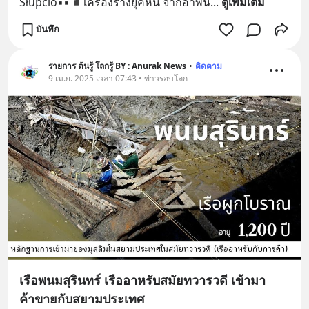
Słupcio▪️▪️◾เครื่องรางยุคหิน​ จากอำพัน
... 
ดูเพิ่มเติม
บันทึก
รายการ ต้นรู้ โลกรู้ BY : Anurak News
•
ติดตาม
9 เม.ย. 2025 เวลา 07:43 • ข่าวรอบโลก
เรือพนมสุรินทร์ เรืออาหรับสมัยทวารวดี เข้ามา
ค้าขายกับสยามประเทศ