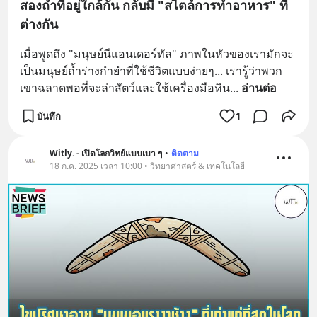
สองถ้ำที่อยู่ใกล้กัน กลับมี "สไตล์การทำอาหาร" ที่
ต่างกัน
เมื่อพูดถึง "มนุษย์นีแอนเดอร์ทัล" ภาพในหัวของเรามักจะ
เป็นมนุษย์ถ้ำร่างกำยำที่ใช้ชีวิตแบบง่ายๆ... เรารู้ว่าพวก
เขาฉลาดพอที่จะล่าสัตว์และใช้เครื่องมือหิน
... 
อ่านต่อ
บันทึก
1
Witly. - เปิดโลกวิทย์แบบเบา ๆ
•
ติดตาม
18 ก.ค. 2025 เวลา 10:00 • วิทยาศาสตร์ & เทคโนโลยี