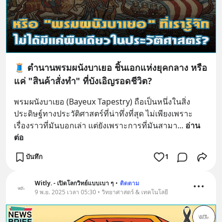
🧵 ตำนานพรมผนังบาเยอ ชิ้นเอกแห่งยุคกลาง หรือ
แค่ "สินค้าสั่งทำ" ที่บังเอิญรอดชีวิต?
พรมผนังบาเยอ (Bayeux Tapestry) ถือเป็นหนึ่งในสิ่ง
ประดิษฐ์ทางประวัติศาสตร์ที่น่าทึ่งที่สุด ไม่เพียงเพราะ
เรื่องราวที่มันบอกเล่า แต่ยังเพราะการที่มันสามา
... 
อ่าน
ต่อ
บันทึก
1
Witly. - เปิดโลกวิทย์แบบเบา ๆ
•
ติดตาม
9 พ.ย. 2025 เวลา 05:30 • วิทยาศาสตร์ & เทคโนโลยี