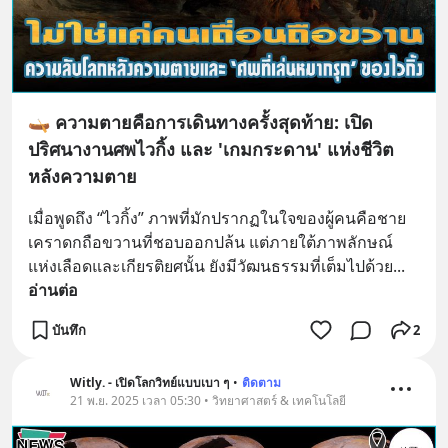
🛶 ความตายคือการเดินทางครั้งสุดท้าย: เปิด
ปริศนางานศพไวกิ้ง และ 'เกมกระดาน' แห่งชีวิต
หลังความตาย
เมื่อพูดถึง “ไวกิ้ง” ภาพที่มักปรากฏในใจของผู้คนคือชาย
เคราดกถือขวานที่ชอบออกปล้น แต่ภายใต้ภาพลักษณ์
แห่งเลือดและเกียรติยศนั้น ยังมีวัฒนธรรมที่เต็มไปด้วย
... 
อ่านต่อ
บันทึก
2
Witly. - เปิดโลกวิทย์แบบเบา ๆ
•
ติดตาม
21 พ.ย. 2025 เวลา 05:30 • วิทยาศาสตร์ & เทคโนโลยี