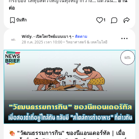
กระบอง ไล่ทุบสัตว์ใหญ่ในทุ่งหญ้ากว้าง... แต่วันนี้
... 
อ่าน
ต่อ
บันทึก
1
Witly. - เปิดโลกวิทย์แบบเบา ๆ
•
ติดตาม
28 ก.ค. 2025 เวลา 10:00 • วิทยาศาสตร์ & เทคโนโลยี
🍖 "วัฒนธรรมการกิน" ของนีแอนเดอร์ทัล | เมื่อ