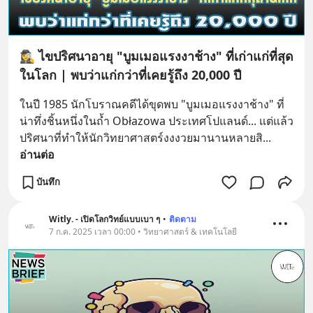
🕵️‍♀️ ไขปริศนาอายุ "บูมเมอแรงงาช้าง" ที่เก่าแก่ที่สุด
ในโลก | พบว่าแก่กว่าที่เคยรู้ถึง 20,000 ปี
ในปี 1985 นักโบราณคดีได้ขุดพบ "บูมเมอแรงงาช้าง" ที่
น่าทึ่งชิ้นหนึ่งในถ้ำ Obłazowa ประเทศโปแลนด์... แต่แล้ว
ปริศนาที่ทำให้นักวิทยาศาสตร์งงงวยมานานหลายสิ
... 
อ่านต่อ
บันทึก
Witly. - เปิดโลกวิทย์แบบเบา ๆ
•
ติดตาม
7 ก.ค. 2025 เวลา 00:00 • วิทยาศาสตร์ & เทคโนโลยี