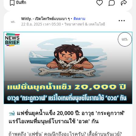
บันทึก
Witly. - เปิดโลกวิทย์แบบเบา ๆ
•
ติดตาม
22 มิ.ย. 2025 เวลา 05:30 • วิทยาศาสตร์ & เทคโนโลยี
🐋 แฟชั่นยุคน้ำแข็ง 20,000 ปี: อาวุธ 'กระดูกวาฬ'
แรร์ไอเทมที่มนุษย์โบราณใช้ 'อวด' กัน
ถ้าพูดถึง 'แฟชั่น' คุณนึกถึงอะไรครับ? เสื้อผ้าบนรันเวย์? 