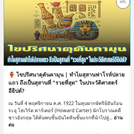
🏺 ไขปริศนาตุตันคามุน | ทำไมสุสานฟาโรห์ปลาย
แถว ถึงเป็นสุสานที่ "รวยที่สุด" ในประวัติศาสตร์
อียิปต์?
ณ วันที่ 4 พฤศจิกายน ค.ศ. 1922 ในหุบผากษัตริย์อันร้อน
ระอุ โฮเวิร์ด คาร์เตอร์ (Howard Carter) นักโบราณคดี
ชาวอังกฤษ ได้ค้นพบขั้นบันไดหินขั้นแรกที่นำไปสู
... 
อ่าน
ต่อ