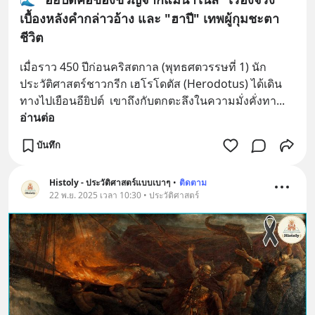
เบื้องหลังคำกล่าวอ้าง และ "ฮาปี" เทพผู้กุมชะตา
ชีวิต
เมื่อราว 450 ปีก่อนคริสตกาล (พุทธศตวรรษที่ 1) นัก
ประวัติศาสตร์ชาวกรีก เฮโรโดตัส (Herodotus) ได้เดิน
ทางไปเยือนอียิปต์  เขาถึงกับตกตะลึงในความมั่งคั่งทา
... 
อ่านต่อ
บันทึก
Histoly - ประวัติศาสตร์แบบเบาๆ
•
ติดตาม
22 พ.ย. 2025 เวลา 10:30 • ประวัติศาสตร์