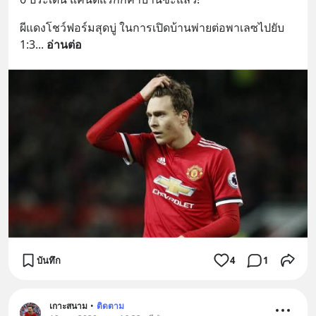
ผีแดงโชว์ฟอร์มสุดบู่ ในการเปิดบ้านพ่ายต่อพาเลซไปยับ 
1:3
... 
อ่านต่อ
บันทึก
4
1
เกาะสนาม
•
ติดตาม