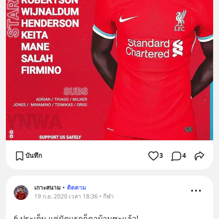
บันทึก
3
4
เกาะสนาม
•
ติดตาม
19 ก.ย. 2020 เวลา 18:36 • กีฬา
6 ประเด็น แค่นัดแรกก็คาบ้านซะแล้ว!