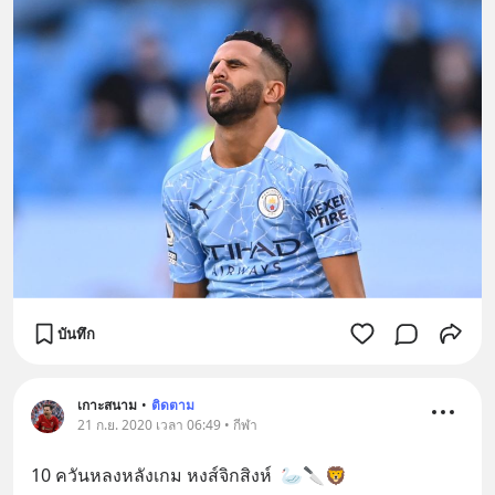
บันทึก
เกาะสนาม
•
ติดตาม
21 ก.ย. 2020 เวลา 06:49 • กีฬา
10 ควันหลงหลังเกม หงส์จิกสิงห์  🦢🔪🦁