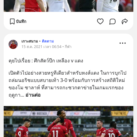
บันทึก
เกาะสนาม
•
ติดตาม
15 ส.ค. 2021 เวลา 06:54 • กีฬา
คุยไปเรื่อย : ศึกสัตว์ปีก เหลือง v แดง
เปิดตัวไปอย่างสวยหรูทีเดียวสำหรับหงส์แดง ในการบุกไป
ถล่มนอริชแบบสบายเท้า 3-0 พร้อมกับการสร้างสถิติใหม่
ของโม ซาลาห์ ที่สามารถกะซวกตาข่ายในเกมแรกของ
ฤดูกา
... 
อ่านต่อ