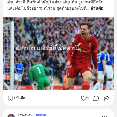
ฝ่าย ต่างมีเดิมพันสำคัญในต่างแง่มุมกัน รูปเกมที่อึดอัด 
และเต็มไปด้วยอารมณ์ร่วม สุดท้ายจบลงไปด้
... 
อ่านต่อ
1 บันทึก
1
เกาะสนาม
•
ติดตาม