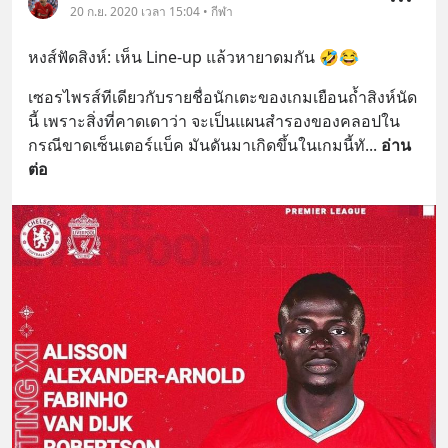
20 ก.ย. 2020 เวลา 15:04 • กีฬา
หงส์ฟัดสิงห์: เห็น Line-up แล้วหายาดมกัน 🤣😂
เซอรไพรส์ทีเดียวกับรายชื่อนักเตะของเกมเยือนถ้ำสิงห์นัด
นี้ เพราะสิ่งที่คาดเดาว่า จะเป็นแผนสำรองของคลอปใน
กรณีขาดเซ็นเตอร์แบ็ค มันดันมาเกิดขึ้นในเกมนี้ทั
... 
อ่าน
ต่อ