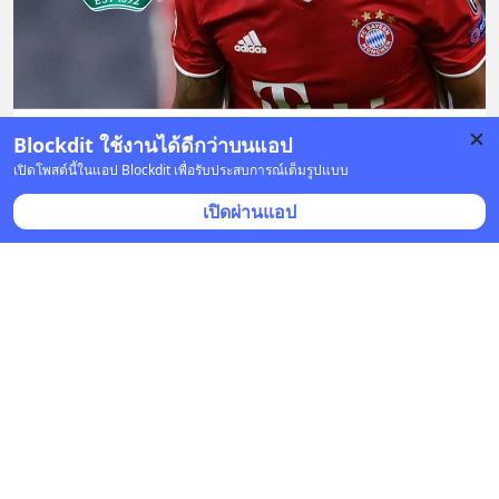
Blockdit ใช้งานได้ดีกว่าบนแอป
บันทึก
2
เปิดโพสต์นี้ในแอป Blockdit เพื่อรับประสบการณ์เต็มรูปแบบ
เปิดผ่านแอป
เกาะสนาม
•
ติดตาม
14 ก.ย. 2020 เวลา 05:24 • กีฬา
เจาะประเด็นพรีเมียร์ลีค
1. ลีดส์เล่นอย่างมีสไตล์ - แท็คติกของบิเอลซ่า + ทีมเวิร์คที่
ยอดเยี่ยมของพวกเค้า ทำให้สู้กับแชมป์เก่าได้แบบสูสี
มากๆ ถ้าเพิ่มความละเอียดในเกมรับไปอีกนิด
... 
อ่านต่อ