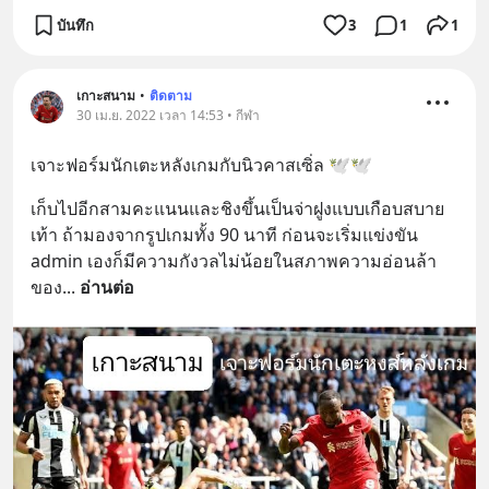
บันทึก
3
1
1
เกาะสนาม
•
ติดตาม
30 เม.ย. 2022 เวลา 14:53 • กีฬา
เจาะฟอร์มนักเตะหลังเกมกับนิวคาสเซิ่ล 🕊️🕊️
เก็บไปอีกสามคะแนนและชิงขึ้นเป็นจ่าฝูงแบบเกือบสบาย
เท้า ถ้ามองจากรูปเกมทั้ง 90 นาที ก่อนจะเริ่มแข่งขัน 
admin เองก็มีความกังวลไม่น้อยในสภาพความอ่อนล้า
ของ
... 
อ่านต่อ