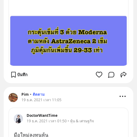
บันทึก
Pim
•
ติดตาม
19 ธ.ค. 2021 เวลา 11:05
DoctorWantTime
19 ธ.ค. 2021 เวลา 01:50 • หุ้น & เศรษฐกิจ
มือใหม่ลงทุนหุ้น