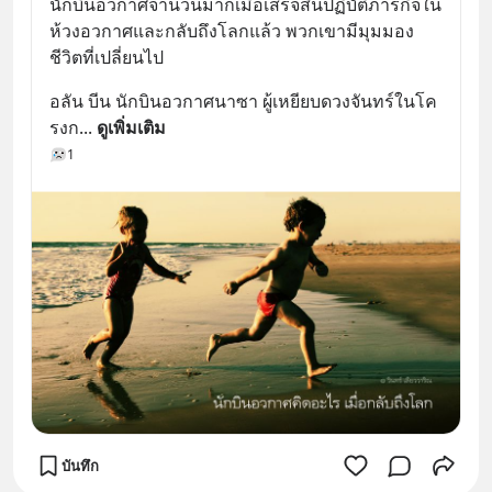
นักบินอวกาศจำนวนมากเมื่อเสร็จสิ้นปฏิบัติภารกิจใน
ห้วงอวกาศและกลับถึงโลกแล้ว พวกเขามีมุมมอง
ชีวิตที่เปลี่ยนไป
อลัน บีน นักบินอวกาศนาซา ผู้เหยียบดวงจันทร์ในโค
รงก
... 
ดูเพิ่มเติม
1
บันทึก