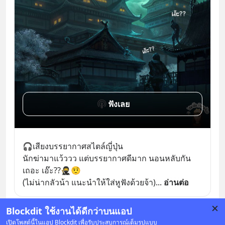
ฟังเลย
🎧เสียงบรรยากาศสไตล์ญี่ปุ่น
นักฆ่ามาแว้ววว แต่บรรยากาศดีมาก นอนหลับกัน
เถอะ เอ๊ะ??🥷🤨
(ไม่น่ากลัวน้า แนะนำให้ใส่หูฟังด้วยจ้า)
... 
อ่านต่อ
Blockdit ใช้งานได้ดีกว่าบนแอป
บันทึก
1
เปิดโพสต์นี้ในแอป Blockdit เพื่อรับประสบการณ์เต็มรูปแบบ