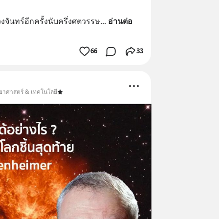
จันทร์อีกครั้งนับครึ่งศตวรรษ
... 
อ่านต่อ
66
33
ทยาศาสตร์ & เทคโนโลยี