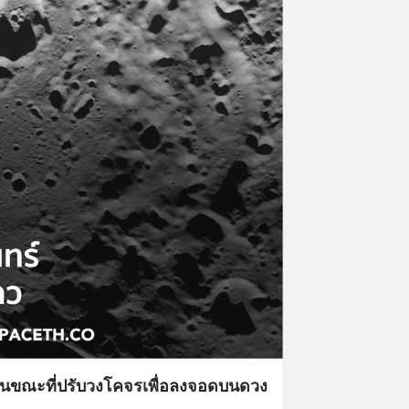
 ในขณะที่ปรับวงโคจรเพื่อลงจอดบนดวง