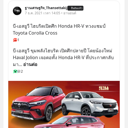
ฐานเศรษฐกิจ_Thansettakij
ยืนยันแล้ว
7 ธ.ค. 2021 เวลา 14:05 • ยานยนต์
บี-เอสยูวี ไฮบริดเปิดศึก Honda HR-V ทวงแชมป์ 
Toyota Corolla Cross
1
บี-เอสยูวี ขุมพลังไฮบริด เปิดศึกปลายปี โดยน้องใหม่ 
Haval Jolion เจอตอทั้ง Honda HR-V ที่ประกาศกลับ
มา
... 
อ่านต่อ
2