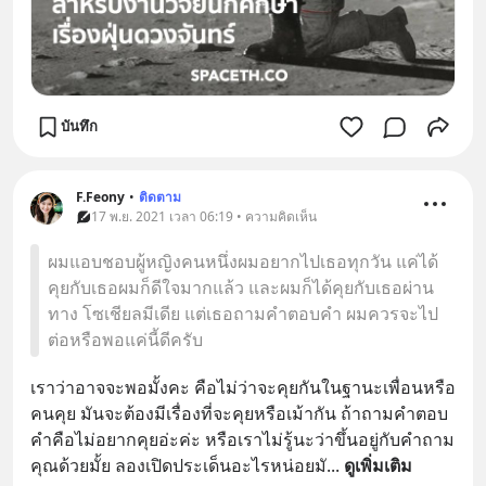
บันทึก
F.Feony
•
ติดตาม
17 พ.ย. 2021 เวลา 06:19 • ความคิดเห็น
ผมแอบชอบผู้หญิงคนหนึ่งผมอยากไปเธอทุกวัน แค่ได้
คุยกับเธอผมก็ดีใจมากแล้ว และผมก็ได้คุยกับเธอผ่าน
ทาง โซเชียลมีเดีย แต่เธอถามคำตอบคำ ผมควรจะไป
ต่อหรือพอแค่นี้ดีครับ
เราว่าอาจจะพอมั้งคะ คือไม่ว่าจะคุยกันในฐานะเพื่อนหรือ
คนคุย มันจะต้องมีเรื่องที่จะคุยหรือเม้ากัน ถ้าถามคำตอบ
คำคือไม่อยากคุยอ่ะค่ะ หรือเราไม่รู้นะว่าขึ้นอยู่กับคำถาม
คุณด้วยมั้ย ลองเปิดประเด็นอะไรหน่อยมั
... 
ดูเพิ่มเติม