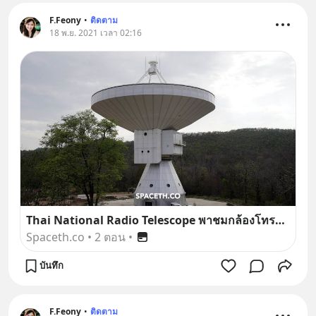
F.Feony
•
ติดตาม
18 พ.ย. 2021 เวลา 02:16
Thai National Radio Telescope พาชมกล้องโทรทรรศน์วิทยุของคนไทย 40 เมตร เจาะลึกการทำงาน
Spaceth.co
•
2 ตอน
•
บันทึก
F.Feony
•
ติดตาม