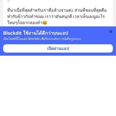
ที่น่าเบื่อที่สุดสำหรับเราคือล้างจานค่ะ ส่วนที่ชอบที่สุดคือ
ทำกับข้าวกับทำขนม เราว่ามันสนุกดี เวลาเห็นเมนูอะไร
ใหม่ๆก็อยากลองทำ😆
Blockdit ใช้งานได้ดีกว่าบนแอป
บันทึก
3
1
เปิดโพสต์นี้ในแอป Blockdit เพื่อรับประสบการณ์เต็มรูปแบบ
เปิดผ่านแอป
F.Feony
•
ติดตาม
14 พ.ย. 2021 เวลา 04:00 • ความคิดเห็น
ถ้าคุณอยากบอกเลิกแฟนคุณจะทำยังไง ?
ก็ต้องใจแข็งนะ คือเราก็เคยเป็นเหมือนกัน จริงๆเวลาอยู่
ด้วยกันมันก็ดีนะ อย่างตอนเล่นกัน ตบมุขกันโบ๊ะบ๊ะ อันนี้
รู้สึกว่าเราเข้ากันได้มากๆ เวลาอยู่ในหมู่เพื่อน คนอื่นก็จะ
มองว่าคู่เราแบบเฮฮา แต่เวลาทะเลาะก
... 
ดูเพิ่มเติม
บันทึก
2
2