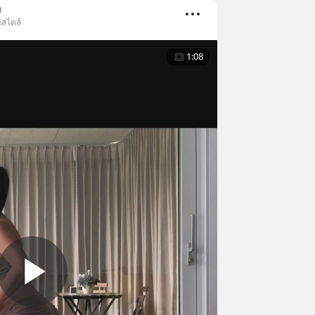
ม
์สไตล์
1:08