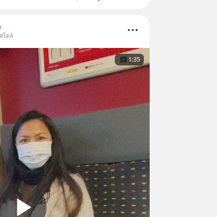
ม
์สไตล์
1:35