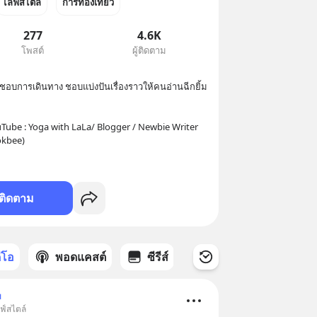
ไลฟ์สไตล์
การท่องเที่ยว
277
4.6K
โพสต์
ผู้ติดตาม
ชอบการเดินทาง ชอบแบ่งปันเรื่องราวให้คนอ่านฉีกยิ้ม
uTube : Yoga with LaLa/ Blogger / Newbie Writer 
kbee) 
ติดตาม
ดีโอ
พอดแคสต์
ซีรีส์
ม
ฟ์สไตล์