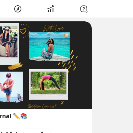
rnal ✏️📚